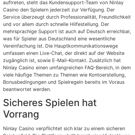
auftreten, steht das Kundensupport-Team von Ninlay
Casino den Spielern jederzeit zur Verfügung. Der
Service überzeugt durch Professionalität, Freundlichkeit
und vor allem durch schnelle Hilfestellung. Der
mehrsprachige Support ist auch auf Deutsch erreichbar,
was für Spieler aus Deutschland eine wesentliche
Vereinfachung ist. Die Hauptkommunikationswege
umfassen einen Live-Chat, der direkt auf der Website
zugänglich ist, sowie E-Mail-Kontakt. Zusätzlich hat
Ninlay Casino einen umfangreichen FAQ-Bereich, in dem
viele häufige Themen zu Themen wie Kontoerstellung,
Bonusbedingungen und Spielregeln bereits im Voraus
beantwortet werden.
Sicheres Spielen hat
Vorrang
Ninlay Casino verpflichtet sich klar zu einem sicheren