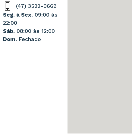
(47) 3522-0669
Seg. à Sex.
09:00 às
22:00
Sáb.
08:00 às 12:00
Dom.
Fechado