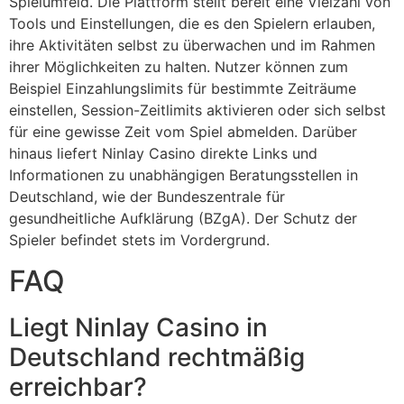
Spielumfeld. Die Plattform stellt bereit eine Vielzahl von
Tools und Einstellungen, die es den Spielern erlauben,
ihre Aktivitäten selbst zu überwachen und im Rahmen
ihrer Möglichkeiten zu halten. Nutzer können zum
Beispiel Einzahlungslimits für bestimmte Zeiträume
einstellen, Session-Zeitlimits aktivieren oder sich selbst
für eine gewisse Zeit vom Spiel abmelden. Darüber
hinaus liefert Ninlay Casino direkte Links und
Informationen zu unabhängigen Beratungsstellen in
Deutschland, wie der Bundeszentrale für
gesundheitliche Aufklärung (BZgA). Der Schutz der
Spieler befindet stets im Vordergrund.
FAQ
Liegt Ninlay Casino in
Deutschland rechtmäßig
erreichbar?