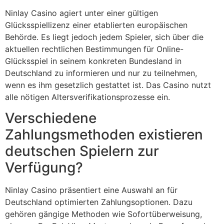
Ninlay Casino agiert unter einer gültigen
Glücksspiellizenz einer etablierten europäischen
Behörde. Es liegt jedoch jedem Spieler, sich über die
aktuellen rechtlichen Bestimmungen für Online-
Glücksspiel in seinem konkreten Bundesland in
Deutschland zu informieren und nur zu teilnehmen,
wenn es ihm gesetzlich gestattet ist. Das Casino nutzt
alle nötigen Altersverifikationsprozesse ein.
Verschiedene
Zahlungsmethoden existieren
deutschen Spielern zur
Verfügung?
Ninlay Casino präsentiert eine Auswahl an für
Deutschland optimierten Zahlungsoptionen. Dazu
gehören gängige Methoden wie Sofortüberweisung,