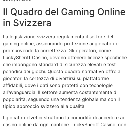
Il Quadro del Gaming Online
in Svizzera
La legislazione svizzera regolamenta il settore del
gaming online, assicurando protezione ai giocatori e
promuovendo la correttezza. Gli operatori, come
LuckySheriff Casino, devono ottenere licenze specifiche
che impongono standard di sicurezza elevati e test
periodici dei giochi. Questo quadro normativo offre ai
giocatori la certezza di divertirsi su piattaforme
affidabili, dove i dati sono protetti con tecnologie
all’avanguardia. Il settore aumenta costantemente di
popolarità, seguendo una tendenza globale ma con il
tipico approccio svizzero alla qualità.
I giocatori elvetici sfruttano la comodità di accedere ai
casino online da ogni cantone. LuckySheriff Casino, con