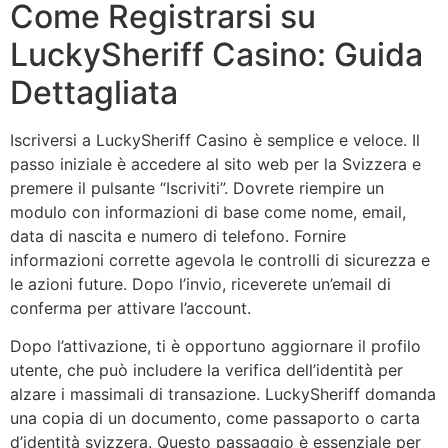
Come Registrarsi su
LuckySheriff Casino: Guida
Dettagliata
Iscriversi a LuckySheriff Casino è semplice e veloce. Il
passo iniziale è accedere al sito web per la Svizzera e
premere il pulsante “Iscriviti”. Dovrete riempire un
modulo con informazioni di base come nome, email,
data di nascita e numero di telefono. Fornire
informazioni corrette agevola le controlli di sicurezza e
le azioni future. Dopo l’invio, riceverete un’email di
conferma per attivare l’account.
Dopo l’attivazione, ti è opportuno aggiornare il profilo
utente, che può includere la verifica dell’identità per
alzare i massimali di transazione. LuckySheriff domanda
una copia di un documento, come passaporto o carta
d’identità svizzera. Questo passaggio è essenziale per