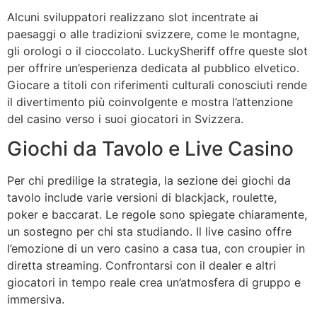
Alcuni sviluppatori realizzano slot incentrate ai
paesaggi o alle tradizioni svizzere, come le montagne,
gli orologi o il cioccolato. LuckySheriff offre queste slot
per offrire un’esperienza dedicata al pubblico elvetico.
Giocare a titoli con riferimenti culturali conosciuti rende
il divertimento più coinvolgente e mostra l’attenzione
del casino verso i suoi giocatori in Svizzera.
Giochi da Tavolo e Live Casino
Per chi predilige la strategia, la sezione dei giochi da
tavolo include varie versioni di blackjack, roulette,
poker e baccarat. Le regole sono spiegate chiaramente,
un sostegno per chi sta studiando. Il live casino offre
l’emozione di un vero casino a casa tua, con croupier in
diretta streaming. Confrontarsi con il dealer e altri
giocatori in tempo reale crea un’atmosfera di gruppo e
immersiva.