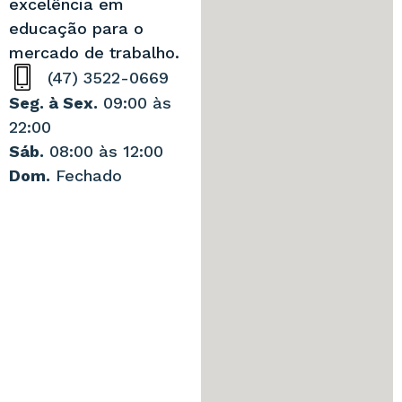
excelência em
educação para o
mercado de trabalho.
(47) 3522-0669
Seg. à Sex.
09:00 às
22:00
Sáb.
08:00 às 12:00
Dom.
Fechado