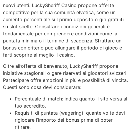
nuovi utenti. LuckySheriff Casino propone offerte
competitive per la sua comunità elvetica, come un
aumento percentuale sul primo deposito o giri gratuiti
su slot scelte. Consultare i condizioni generali è
fondamentale per comprendere condizioni come la
puntata minima o il termine di scadenza. Sfruttare un
bonus con criterio può allungare il periodo di gioco e
farti scoprire al meglio il casino.
Oltre all’offerta di benvenuto, LuckySheriff propone
iniziative stagionali o gare riservati ai giocatori svizzeri.
Partecipare offre emozioni in più e possibilità di vincita.
Questi sono cosa devi considerare:
Percentuale di match: indica quanto il sito versa al
tuo accredito.
Requisiti di puntata (wagering): quante volte devi
rigiocare l’importo del bonus prima di poter
ritirare.