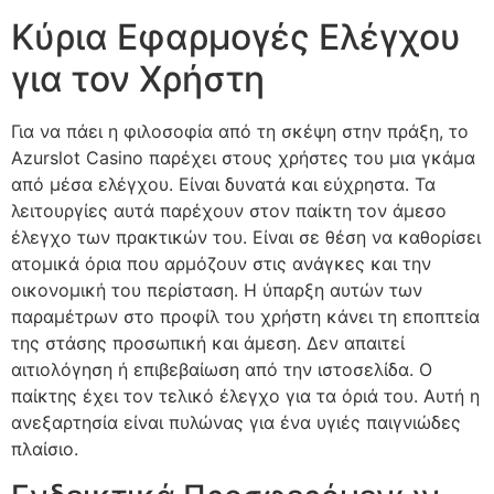
Κύρια Εφαρμογές Ελέγχου
για τον Χρήστη
Για να πάει η φιλοσοφία από τη σκέψη στην πράξη, το
Azurslot Casino παρέχει στους χρήστες του μια γκάμα
από μέσα ελέγχου. Είναι δυνατά και εύχρηστα. Τα
λειτουργίες αυτά παρέχουν στον παίκτη τον άμεσο
έλεγχο των πρακτικών του. Είναι σε θέση να καθορίσει
ατομικά όρια που αρμόζουν στις ανάγκες και την
οικονομική του περίσταση. Η ύπαρξη αυτών των
παραμέτρων στο προφίλ του χρήστη κάνει τη εποπτεία
της στάσης προσωπική και άμεση. Δεν απαιτεί
αιτιολόγηση ή επιβεβαίωση από την ιστοσελίδα. Ο
παίκτης έχει τον τελικό έλεγχο για τα όριά του. Αυτή η
ανεξαρτησία είναι πυλώνας για ένα υγιές παιγνιώδες
πλαίσιο.