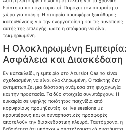
Αυτή η λειτουργία είναι αμετάκλητη για το χρονικό
διάστημα που έχει οριστεί. Παρέχει τον απαραίτητο
χώρο για σκέψη. Η εταιρεία προσφέρει ξεκάθαρες
κατευθύνσεις για την ενεργοποίηση και τις συνέπειες
αυτής της επιλογής, ώστε η απόφαση να είναι
τεκμηριωμένη.
Η Ολοκληρωμένη Εμπειρία:
Ασφάλεια και Διασκέδαση
Εν κατακλείδι, η εμπειρία στο Azurslot Casino είναι
σχεδιασμένη να είναι ολοκληρωμένη. Ο παίκτης δεν
αντιμετωπίζει μια διάσταση ανάμεσα στη ψυχαγωγία
και την προστασία. Τα δύο στοιχεία συνυπάρχουν. Η
ευκαιρία σε υψηλής ποιότητας παιχνίδια από
κορυφαίους προμηθευτές, οι live sessions με
κρουπιέρους και οι συναρπαστικές προσφορές
αποτελούν την διασκεδαστική πλευρά. Ταυτόχρονα, η
βεβαιότητα ότι υπάρχουν αποτελεσματικά συστήματα