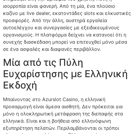
ισορροπία είναι φανερή. Από τη μία, ένα πλούσιο
καζίνο με live dealer, εκατοντάδες slots και ελκυστικές
προσφορές. Από την άλλη, αυστηρά εργαλεία
αυτοελέγχου και συνεργασίες με εξειδικευμένους
οργανισμούς. Η πλατφόρμα δείχνει να κατανοεί ότι η
συνεχής διασκέδαση μπορεί να επιτευχθεί μόνο μέσα
σε ένα ασφαλές και διαφανές περιβάλλον.
Μία από τις Πύλη
Ευχαρίστησης με Ελληνική
Εκδοχή
Μπαίνοντας στο Azurslot Casino, η ελληνική
προσαρμογή είναι άμεσα αισθητή. Δεν πρόκειται για
μόνο η ολοκληρωτική μετάφραση της διεπαφής στα
ελληνικά. Είναι και η βοήθεια από ελληνόφωνη
εξυπηρέτηση πελατών. Περιλαμβάνονται οι τρόποι