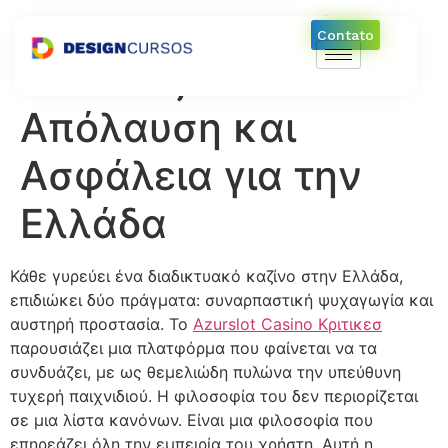
Το Azurslot Casino
Contato
Συνδυάζει
Απόλαυση και
Ασφάλεια για την
Ελλάδα
Κάθε γυρεύει ένα διαδικτυακό καζίνο στην Ελλάδα,
επιδιώκει δύο πράγματα: συναρπαστική ψυχαγωγία και
αυστηρή προστασία. Το
Azurslot Casino Κριτικεσ
παρουσιάζει μια πλατφόρμα που φαίνεται να τα
συνδυάζει, με ως θεμελιώδη πυλώνα την υπεύθυνη
τυχερή παιχνιδιού. Η φιλοσοφία του δεν περιορίζεται
σε μια λίστα κανόνων. Είναι μια φιλοσοφία που
επηρεάζει όλη την εμπειρία του χρήστη. Αυτή η