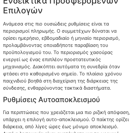
Ενδεικτικά Προσφερόμενων
Επιλογών
Ανάμεσα στις πιο ουσιώδεις ρυθμίσεις είναι τα
περιορισμοί πληρωμής. Ο συμμετέχων δύναται να
ορίσει ημερήσιο, εβδομαδιαίο ή μηνιαίο περιορισμό,
προλαμβάνοντας οποιαδήποτε παραβίαση του
προϋπολογισμού του. Το περιορισμός χασούρας
ενεργεί ως ένας επιπλέον προστατευτικός
μηχανισμός. Διακόπτει αυτόματα τη συνεδρία όταν
φτάσει στο καθορισμένο σημείο. Το πλαίσιο χρόνου
παιχνιδιού βοηθά στη διαχείριση της διάρκειας της
σύνδεσης, ενθαρρύνοντας τακτικά διαστήματα.
Ρυθμίσεις Αυτοαποκλεισμού
Για περιπτώσεις που χρειάζεται μια πιο ριζική απόφαση,
υπάρχει η επιλογή αυτο-αποκλεισμού. Ο παίκτης ορίζει
διάρκεια, από λίγες ώρες έως μόνιμο αποκλεισμό.