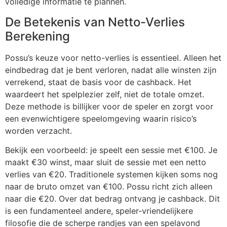
volledige informatie te plannen.
De Betekenis van Netto-Verlies
Berekening
Possu’s keuze voor netto-verlies is essentieel. Alleen het
eindbedrag dat je bent verloren, nadat alle winsten zijn
verrekend, staat de basis voor de cashback. Het
waardeert het spelplezier zelf, niet de totale omzet.
Deze methode is billijker voor de speler en zorgt voor
een evenwichtigere speelomgeving waarin risico’s
worden verzacht.
Bekijk een voorbeeld: je speelt een sessie met €100. Je
maakt €30 winst, maar sluit de sessie met een netto
verlies van €20. Traditionele systemen kijken soms nog
naar de bruto omzet van €100. Possu richt zich alleen
naar die €20. Over dat bedrag ontvang je cashback. Dit
is een fundamenteel andere, speler-vriendelijkere
filosofie die de scherpe randjes van een spelavond