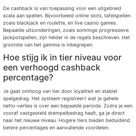
De cashback is van toepassing voor een uitgebreid
scala aan spellen. Bijvoorbeeld online slots, tafelspellen
zoals blackjack en roulette, en live casino games.
Bepaalde uitzonderingen, zoals sommige progressieve
jackpotspellen, zijn helder in de regels beschreven. Het
grootste van het gamma is inbegrepen.
Hoe stijg ik in tier niveau voor
een verhoogd cashback
percentage?
Je gaat omhoog van tier door loyaliteit en stabiel
spelgedrag. Het systeem registreert wat je gehele
netto-verlies is over een bepaalde periode. Zodra je een
vooraf vastgesteld drempelbedrag haalt, ga je direct
naar het nieuwe niveau. Hogere tiers bieden beduidend
betere percentages en aanvullende voordelen.