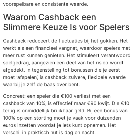
voorspelbare en consistente waarde.
Waarom Cashback een
Slimmere Keuze Is voor Spelers
Cashback reduceert de fluctuaties bij het gokken. Het
werkt als een financieel vangnet, waardoor spelers met
meer rust kunnen genieten. Het stimuleert verantwoord
spelgedrag, aangezien een deel van het risico wordt
afgedekt. In tegenstelling tot bonussen die je eerst
moet ‘afspelen’, is cashback zuivere, flexibele waarde
waarbij je zelf de baas over bent.
Concreet: een speler die €100 verliest met een
cashback van 10%, is effectief maar €90 kwijt. Die €10
terug is onmiddellijk bruikbaar geld. Bij een bonus van
100% op een storting moet je vaak voor duizenden
euros inzetten voordat je iets kunt opnemen. Het
verschil in praktisch nut is dag en nacht.