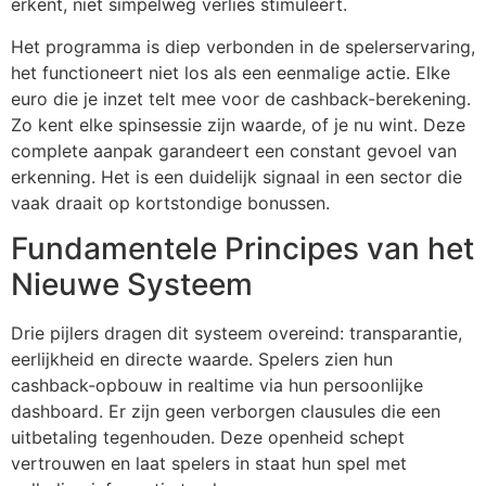
erkent, niet simpelweg verlies stimuleert.
Het programma is diep verbonden in de spelerservaring,
het functioneert niet los als een eenmalige actie. Elke
euro die je inzet telt mee voor de cashback-berekening.
Zo kent elke spinsessie zijn waarde, of je nu wint. Deze
complete aanpak garandeert een constant gevoel van
erkenning. Het is een duidelijk signaal in een sector die
vaak draait op kortstondige bonussen.
Fundamentele Principes van het
Nieuwe Systeem
Drie pijlers dragen dit systeem overeind: transparantie,
eerlijkheid en directe waarde. Spelers zien hun
cashback-opbouw in realtime via hun persoonlijke
dashboard. Er zijn geen verborgen clausules die een
uitbetaling tegenhouden. Deze openheid schept
vertrouwen en laat spelers in staat hun spel met