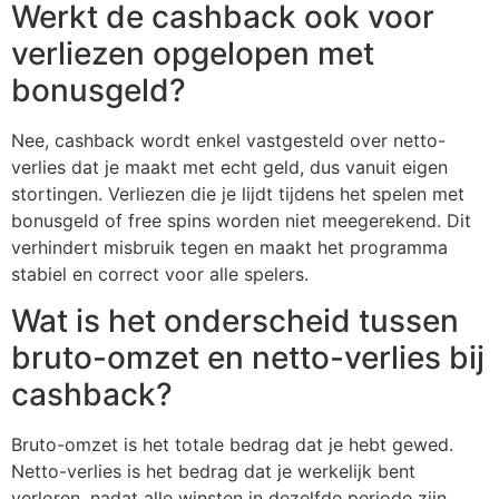
Werkt de cashback ook voor
verliezen opgelopen met
bonusgeld?
Nee, cashback wordt enkel vastgesteld over netto-
verlies dat je maakt met echt geld, dus vanuit eigen
stortingen. Verliezen die je lijdt tijdens het spelen met
bonusgeld of free spins worden niet meegerekend. Dit
verhindert misbruik tegen en maakt het programma
stabiel en correct voor alle spelers.
Wat is het onderscheid tussen
bruto-omzet en netto-verlies bij
cashback?
Bruto-omzet is het totale bedrag dat je hebt gewed.
Netto-verlies is het bedrag dat je werkelijk bent
verloren, nadat alle winsten in dezelfde periode zijn