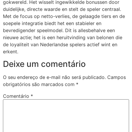
gokwereld. Het wisselt ingewikkelde bonussen door
duidelijke, directe waarde en stelt de speler centraal.
Met de focus op netto-verlies, de gelaagde tiers en de
soepele integratie biedt het een stabieler en
bevredigender speelmodel. Dit is allesbehalve een
nieuwe actie; het is een heruitvinding van belonen die
de loyaliteit van Nederlandse spelers actief wint en
erkent.
Deixe um comentário
O seu endereço de e-mail não será publicado.
Campos
obrigatórios são marcados com
*
Comentário
*