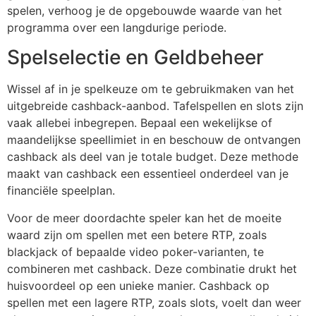
spelen, verhoog je de opgebouwde waarde van het
programma over een langdurige periode.
Spelselectie en Geldbeheer
Wissel af in je spelkeuze om te gebruikmaken van het
uitgebreide cashback-aanbod. Tafelspellen en slots zijn
vaak allebei inbegrepen. Bepaal een wekelijkse of
maandelijkse speellimiet in en beschouw de ontvangen
cashback als deel van je totale budget. Deze methode
maakt van cashback een essentieel onderdeel van je
financiële speelplan.
Voor de meer doordachte speler kan het de moeite
waard zijn om spellen met een betere RTP, zoals
blackjack of bepaalde video poker-varianten, te
combineren met cashback. Deze combinatie drukt het
huisvoordeel op een unieke manier. Cashback op
spellen met een lagere RTP, zoals slots, voelt dan weer