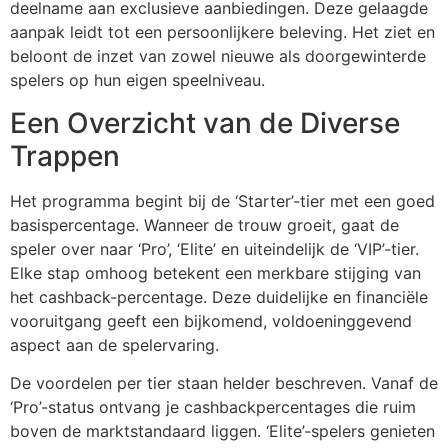
deelname aan exclusieve aanbiedingen. Deze gelaagde
aanpak leidt tot een persoonlijkere beleving. Het ziet en
beloont de inzet van zowel nieuwe als doorgewinterde
spelers op hun eigen speelniveau.
Een Overzicht van de Diverse
Trappen
Het programma begint bij de ‘Starter’-tier met een goed
basispercentage. Wanneer de trouw groeit, gaat de
speler over naar ‘Pro’, ‘Elite’ en uiteindelijk de ‘VIP’-tier.
Elke stap omhoog betekent een merkbare stijging van
het cashback-percentage. Deze duidelijke en financiële
vooruitgang geeft een bijkomend, voldoeninggevend
aspect aan de spelervaring.
De voordelen per tier staan helder beschreven. Vanaf de
‘Pro’-status ontvang je cashbackpercentages die ruim
boven de marktstandaard liggen. ‘Elite’-spelers genieten