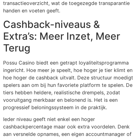
transactieoverzicht, wat de toegezegde transparantie
handen en voeten geeft.
Cashback-niveaus &
Extra’s: Meer Inzet, Meer
Terug
Possu Casino biedt een getrapt loyaliteitsprogramma
ingericht. Hoe meer je speelt, hoe hoger je tier klimt en
hoe hoger de cashback uitvalt. Deze structuur moedigt
spelers aan om bij hun favoriete platform te spelen. De
tiers hebben heldere, realistische drempels, zodat
vooruitgang merkbaar en belonend is. Het is een
progressief beloningssysteem in de praktijk.
Ieder niveau geeft niet enkel een hoger
cashbackpercentage maar ook extra voordelen. Denk
aan versnelde opnames, een eigen accountmanager of