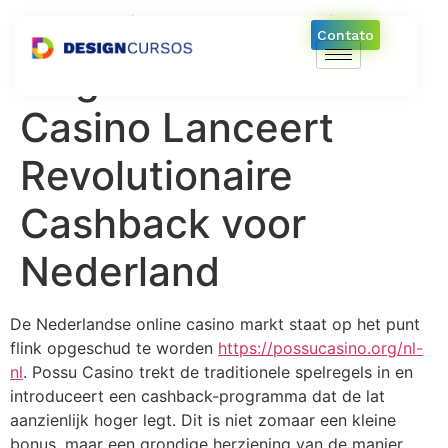
Beloningen Opnieuw
Contato
Uitgevonden: Possu
Casino Lanceert
Revolutionaire
Cashback voor
Nederland
De Nederlandse online casino markt staat op het punt
flink opgeschud te worden
https://possucasino.org/nl-
nl
. Possu Casino trekt de traditionele spelregels in en
introduceert een cashback-programma dat de lat
aanzienlijk hoger legt. Dit is niet zomaar een kleine
bonus, maar een grondige herziening van de manier