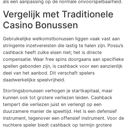
als een aanpassing op de normale onvoorspelbaarheid.
Vergelijk met Traditionele
Casino Bonussen
Gebruikelijke welkomstbonussen liggen vaak vast aan
stringente inzetvereisten die lastig te halen zijn. Possu’s
cashback heeft zulke eisen niet; het is directe
compensatie. Waar free spins doorgaans aan specifieke
spellen gebonden zijn, is cashback voor een aanzienlijk
deel van het aanbod. Dit verschaft spelers
daadwerkelijke speelvrijheid.
Stortingsbonussen verhogen je startkapitaal, maar
kunnen ook tot grotere verliezen leiden. Cashback
tempert die verliezen juist en verlengt op een
duurzamere manier de speeltijd. Het is een defensief
instrument, tegenover een offensief instrument. Voor de
nuchtere speler biedt cashback op termijn grotere