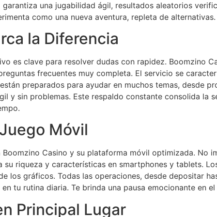
garantiza una jugabilidad ágil, resultados aleatorios verif
perimenta como una nueva aventura, repleta de alternativas.
ca la Diferencia
ivo es clave para resolver dudas con rapidez. Boomzino Ca
preguntas frecuentes muy completa. El servicio se caracteri
s están preparados para ayudar en muchos temas, desde pr
il y sin problemas. Este respaldo constante consolida la se
iempo.
 Juego Móvil
con Boomzino Casino y su plataforma móvil optimizada. No i
 su riqueza y características en smartphones y tablets. Lo
de los gráficos. Todas las operaciones, desde depositar ha
 en tu rutina diaria. Te brinda una pausa emocionante en el 
en Principal Lugar