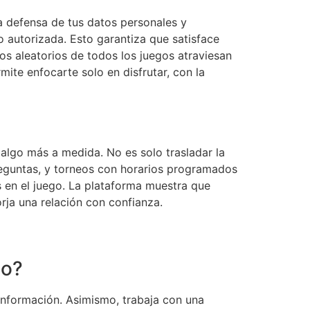
a defensa de tus datos personales y
o autorizada. Esto garantiza que satisface
os aleatorios de todos los juegos atraviesan
mite enfocarte solo en disfrutar, con la
lgo más a medida. No es solo trasladar la
reguntas, y torneos con horarios programados
 en el juego. La plataforma muestra que
orja una relación con confianza.
no?
 información. Asimismo, trabaja con una