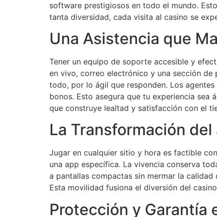
software prestigiosos en todo el mundo. Esto 
tanta diversidad, cada visita al casino se ex
Una Asistencia que Mar
Tener un equipo de soporte accesible y efect
en vivo, correo electrónico y una sección de 
todo, por lo ágil que responden. Los agente
bonos. Esto asegura que tu experiencia sea ág
que construye lealtad y satisfacción con el t
La Transformación del
Jugar en cualquier sitio y hora es factible 
una app específica. La vivencia conserva toda
a pantallas compactas sin mermar la calidad 
Esta movilidad fusiona el diversión del casino
Protección y Garantía 