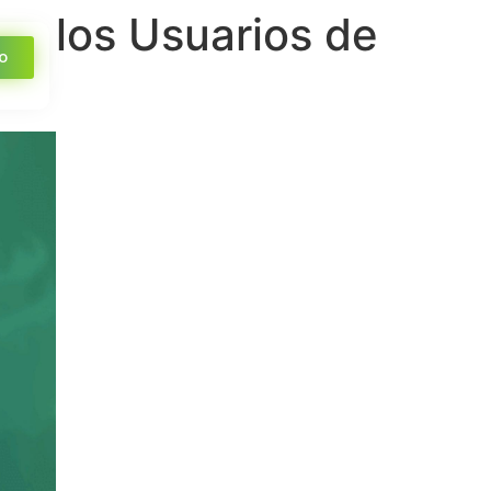
a los Usuarios de
o