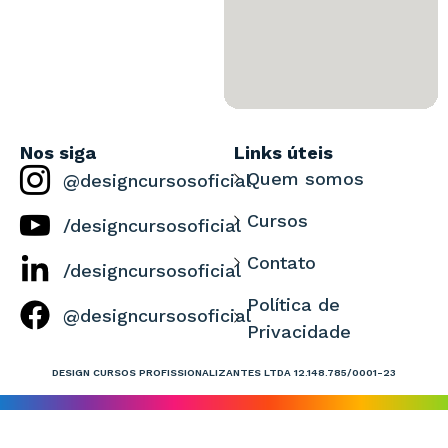
Nos siga
Links úteis
Quem somos
@designcursosoficial
Cursos
/designcursosoficial
Contato
/designcursosoficial
Política de
@designcursosoficial
Privacidade
DESIGN CURSOS PROFISSIONALIZANTES LTDA 12.148.785/0001-23