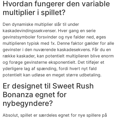
Hvordan fungerer den variable
multiplier i spillet?
Den dynamiske multiplier slår til under
kaskadevindingssekvenser. Hver gang en serie
gevinstsymboler forsvinder og nye falder ned, øges
multiplieren typisk med 1x. Denne faktor gælder for alle
gevinster i den nuværende kaskadesekvens. Får du en
række kaskader, kan potentielt multiplieren blive enorm
og forøge gevinsterne eksponentielt. Det tilføjer et
yderligere lag af spænding, fordi hvert nyt fald
potentielt kan udløse en meget større udbetaling.
Er designet til Sweet Rush
Bonanza egnet for
nybegyndere?
Absolut, spillet er særdeles egnet for nye spillere på