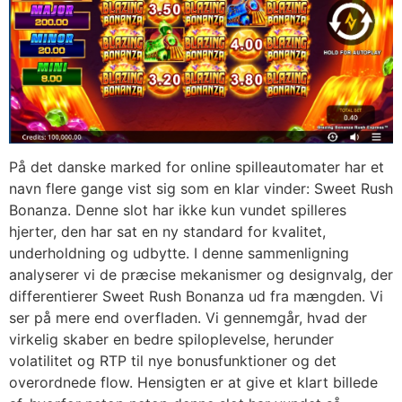
På det danske marked for online spilleautomater har et
navn flere gange vist sig som en klar vinder: Sweet Rush
Bonanza. Denne slot har ikke kun vundet spilleres
hjerter, den har sat en ny standard for kvalitet,
underholdning og udbytte. I denne sammenligning
analyserer vi de præcise mekanismer og designvalg, der
differentierer Sweet Rush Bonanza ud fra mængden. Vi
ser på mere end overfladen. Vi gennemgår, hvad der
virkelig skaber en bedre spiloplevelse, herunder
volatilitet og RTP til nye bonusfunktioner og det
overordnede flow. Hensigten er at give et klart billede