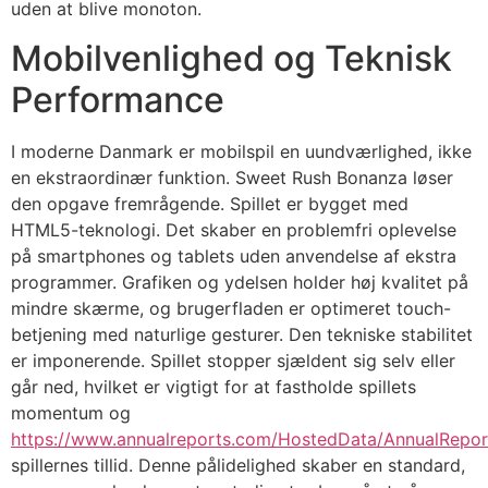
uden at blive monoton.
Mobilvenlighed og Teknisk
Performance
I moderne Danmark er mobilspil en uundværlighed, ikke
en ekstraordinær funktion. Sweet Rush Bonanza løser
den opgave fremrågende. Spillet er bygget med
HTML5-teknologi. Det skaber en problemfri oplevelse
på smartphones og tablets uden anvendelse af ekstra
programmer. Grafiken og ydelsen holder høj kvalitet på
mindre skærme, og brugerfladen er optimeret touch-
betjening med naturlige gesturer. Den tekniske stabilitet
er imponerende. Spillet stopper sjældent sig selv eller
går ned, hvilket er vigtigt for at fastholde spillets
momentum og
https://www.annualreports.com/HostedData/AnnualRepo
spillernes tillid. Denne pålidelighed skaber en standard,