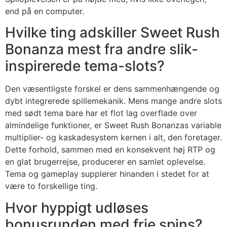
end på en computer.
Hvilke ting adskiller Sweet Rush
Bonanza mest fra andre slik-
inspirerede tema-slots?
Den væsentligste forskel er dens sammenhængende og
dybt integrerede spillemekanik. Mens mange andre slots
med sødt tema bare har et flot lag overflade over
almindelige funktioner, er Sweet Rush Bonanzas variable
multiplier- og kaskadesystem kernen i alt, den foretager.
Dette forhold, sammen med en konsekvent høj RTP og
en glat brugerrejse, producerer en samlet oplevelse.
Tema og gameplay supplerer hinanden i stedet for at
være to forskellige ting.
Hvor hyppigt udløses
bonusrunden med frie spins?