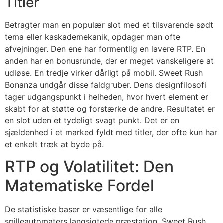
Titler
Betragter man en populær slot med et tilsvarende sødt
tema eller kaskademekanik, opdager man ofte
afvejninger. Den ene har formentlig en lavere RTP. En
anden har en bonusrunde, der er meget vanskeligere at
udløse. En tredje virker dårligt på mobil. Sweet Rush
Bonanza undgår disse faldgruber. Dens designfilosofi
tager udgangspunkt i helheden, hvor hvert element er
skabt for at støtte og forstærke de andre. Resultatet er
en slot uden et tydeligt svagt punkt. Det er en
sjældenhed i et marked fyldt med titler, der ofte kun har
et enkelt træk at byde på.
RTP og Volatilitet: Den
Matematiske Fordel
De statistiske baser er væsentlige for alle
spilleautomaters langsigtede præstation. Sweet Rush