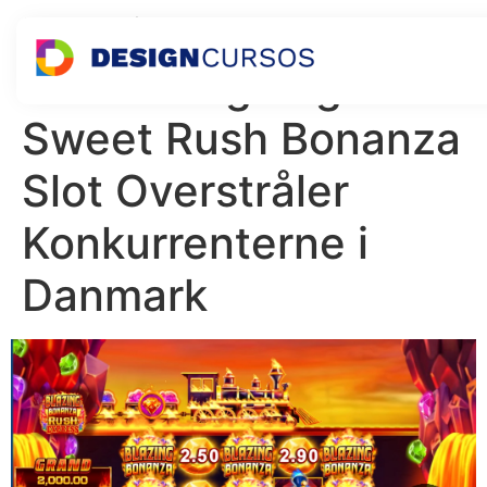
Detaljeret
Sammenligning:
Sweet Rush Bonanza
Slot Overstråler
Konkurrenterne i
Danmark