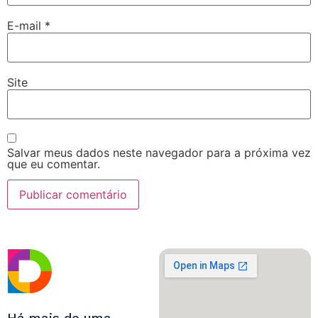
E-mail
*
Site
Salvar meus dados neste navegador para a próxima vez
que eu comentar.
Há mais de uma