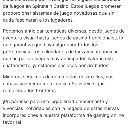
de juegos en Spinstein Casino. Estos juegos prometen
proporcionar sistemas de juego novedosas que sin
duda fascinarán a los jugadores.
Podemos anticipar temáticas diversas, desde juegos de
aventura visual hasta juegos de casino tradicionales, lo
que garantiza que haya algo para todos los
preferencias. Los calendarios de lanzamiento indican
que un par de juegos muy anticipados saldrán este
cuatrimestre, ¡y estamos ansiosos por probarlos!
Mientras seguimos de cerca estos desarrollos, nos
entusiasma ver cómo el casino Spinstein sigue
rompiendo los fronteras.
¡Prepárense para una jugabilidad emocionante y
vivencias inolvidables con la llegada de estas nuevas
incorporaciones a nuestra plataforma de gaming online
favorita!