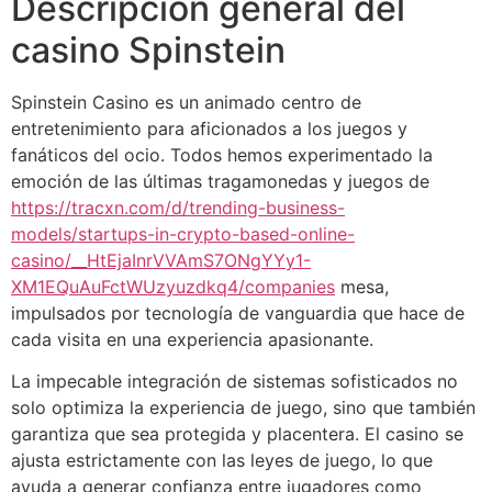
Descripción general del
casino Spinstein
Spinstein Casino es un animado centro de
entretenimiento para aficionados a los juegos y
fanáticos del ocio. Todos hemos experimentado la
emoción de las últimas tragamonedas y juegos de
https://tracxn.com/d/trending-business-
models/startups-in-crypto-based-online-
casino/__HtEjaInrVVAmS7ONgYYy1-
XM1EQuAuFctWUzyuzdkq4/companies
mesa,
impulsados por tecnología de vanguardia que hace de
cada visita en una experiencia apasionante.
La impecable integración de sistemas sofisticados no
solo optimiza la experiencia de juego, sino que también
garantiza que sea protegida y placentera. El casino se
ajusta estrictamente con las leyes de juego, lo que
ayuda a generar confianza entre jugadores como