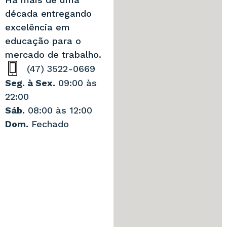
década entregando
excelência em
educação para o
mercado de trabalho.
(47) 3522-0669
Seg. à Sex.
09:00 às
22:00
Sáb.
08:00 às 12:00
Dom.
Fechado