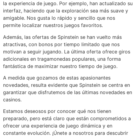
la experiencia de juego. Por ejemplo, han actualizado su
interfaz, haciendo que la exploración sea más suave y
amigable. Nos gusta lo rápido y sencillo que nos
permite localizar nuestros juegos favoritos.
Además, las ofertas de Spinstein se han vuelto más
atractivas, con bonos por tiempo limitado que nos
motivan a seguir jugando. La última oferta ofrece giros
adicionales en tragamonedas populares, una forma
fantástica de maximizar nuestro tiempo de juego.
A medida que gozamos de estas apasionantes
novedades, resulta evidente que Spinstein se centra en
garantizar que disfrutemos de las últimas novedades en
casinos.
Estamos deseosos por conocer qué nos tienen
preparado, pero está claro que están comprometidos a
ofrecer una experiencia de juego dinámica y en
constante evolución. ¡Únete a nosotros para descubrir