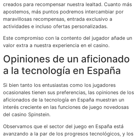
creados para recompensar nuestra lealtad. Cuanto más
apostemos, más puntos podremos intercambiar por
maravillosas recompensas, entrada exclusivo a
actividades e incluso ofertas personalizadas.
Este compromiso con la contento del jugador añade un
valor extra a nuestra experiencia en el casino.
Opiniones de un aficionado
a la tecnología en España
Si bien tanto los entusiastas como los jugadores
ocasionales tienen sus preferencias, las opiniones de los
aficionados de la tecnología en España muestran un
interés creciente en las funciones de juego novedosas
del casino Spinstein.
Observamos que el sector del juego en España está
avanzando a la par de los progresos tecnológicos, y los