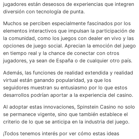
jugadores están deseosos de experiencias que integren
diversión con tecnología de punta.
Muchos se perciben especialmente fascinados por los
elementos interactivos que impulsan la participación de
la comunidad, como los juegos con dealer en vivo y las
opciones de juego social. Aprecian la emoción del juego
en tiempo real y la chance de conectar con otros
jugadores, ya sean de España o de cualquier otro país.
Además, las funciones de realidad extendida y realidad
virtual están ganando popularidad, ya que los
seguidores muestran su entusiasmo por lo que estos
desarrollos podrían aportar a la experiencia del casino.
Al adoptar estas innovaciones, Spinstein Casino no solo
se permanece vigente, sino que también establece el
criterio de lo que se anticipa en la industria del juego.
¡Todos tenemos interés por ver cómo estas ideas