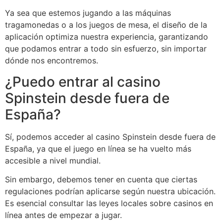
Ya sea que estemos jugando a las máquinas
tragamonedas o a los juegos de mesa, el diseño de la
aplicación optimiza nuestra experiencia, garantizando
que podamos entrar a todo sin esfuerzo, sin importar
dónde nos encontremos.
¿Puedo entrar al casino
Spinstein desde fuera de
España?
Sí, podemos acceder al casino Spinstein desde fuera de
España, ya que el juego en línea se ha vuelto más
accesible a nivel mundial.
Sin embargo, debemos tener en cuenta que ciertas
regulaciones podrían aplicarse según nuestra ubicación.
Es esencial consultar las leyes locales sobre casinos en
línea antes de empezar a jugar.