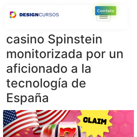
Frecuencia de
Contato
actualización del
casino Spinstein
monitorizada por un
aficionado a la
tecnología de
España