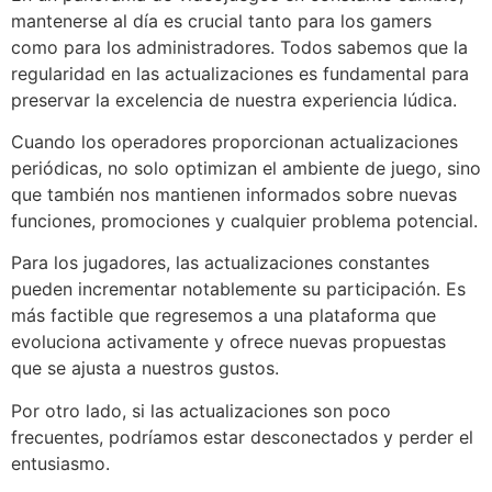
mantenerse al día es crucial tanto para los gamers
como para los administradores. Todos sabemos que la
regularidad en las actualizaciones es fundamental para
preservar la excelencia de nuestra experiencia lúdica.
Cuando los operadores proporcionan actualizaciones
periódicas, no solo optimizan el ambiente de juego, sino
que también nos mantienen informados sobre nuevas
funciones, promociones y cualquier problema potencial.
Para los jugadores, las actualizaciones constantes
pueden incrementar notablemente su participación. Es
más factible que regresemos a una plataforma que
evoluciona activamente y ofrece nuevas propuestas
que se ajusta a nuestros gustos.
Por otro lado, si las actualizaciones son poco
frecuentes, podríamos estar desconectados y perder el
entusiasmo.