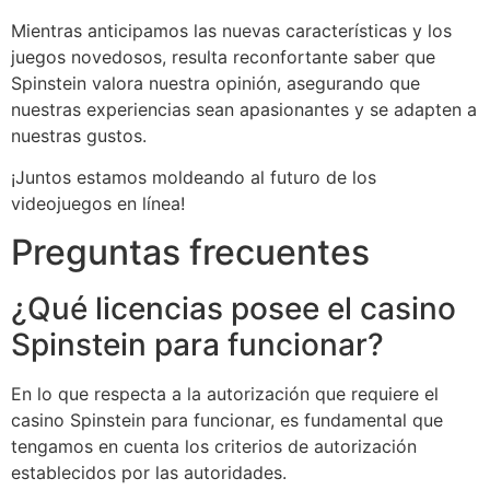
Mientras anticipamos las nuevas características y los
juegos novedosos, resulta reconfortante saber que
Spinstein valora nuestra opinión, asegurando que
nuestras experiencias sean apasionantes y se adapten a
nuestras gustos.
¡Juntos estamos moldeando al futuro de los
videojuegos en línea!
Preguntas frecuentes
¿Qué licencias posee el casino
Spinstein para funcionar?
En lo que respecta a la autorización que requiere el
casino Spinstein para funcionar, es fundamental que
tengamos en cuenta los criterios de autorización
establecidos por las autoridades.