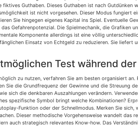
 fiktives Guthaben. Dieses Guthaben ist nach Gutdünken w
möglichkeit ist nicht vorgesehen. Dieser Modus fungiert e
ren Sie hingegen eigenes Kapital ins Spiel. Eventuelle Gew
 das Gefahrenpotenzial. Die Spielmechanik, die Grafiken un
mentale Komponente allerdings ist eine völlig unterschiedli
änglichen Einsatz von Echtgeld zu reduzieren. Sie liefert 
stmöglichen Test während der
öglich zu nutzen, verfahren Sie am besten organisiert an. 
en Sie die Grundfrequenz der Gewinne und die Streuung der
wie sich die denkbaren Auszahlungen verändern. Verwenden 
ches spezifische Symbol bringt welche Kombinationen? Erpr
utoplay-Funktion oder der Schnellmodus. Merken Sie sich, 
achen. Dieser methodische Vorgehensweise wandelt das rei
ndern auch strategisch relevantes Know-how. Das Verständ