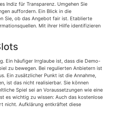
res Indiz für Transparenz. Umgehen Sie
en auffordern. Ein Blick in die
Sie, ob das Angebot fair ist. Etablierte
tionsquellen. Mit ihrer Hilfe identifizieren
lots
. Ein häufiger Irrglaube ist, dass die Demo-
iel zu bewegen. Bei regulierten Anbietern ist
. Ein zusätzlicher Punkt ist die Annahme,
, ist das nicht realisierbar. Sie können
tliche Spiel sei an Voraussetzungen wie eine
st es wichtig zu wissen: Auch das kostenlose
rt nicht. Aufklärung entkräftet diese