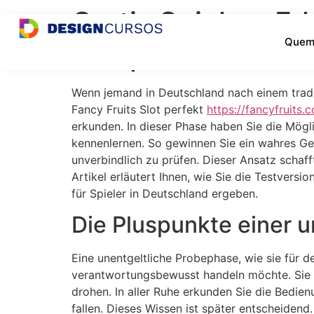
Gratis Spielen: Er
Quem
Testphase in Deu
Wenn jemand in Deutschland nach einem tradi
Fancy Fruits Slot perfekt
https://fancyfruits.
erkunden. In dieser Phase haben Sie die Mög
kennenlernen. So gewinnen Sie ein wahres Gefü
unverbindlich zu prüfen. Dieser Ansatz schaff
Artikel erläutert Ihnen, wie Sie die Testversi
für Spieler in Deutschland ergeben.
Die Pluspunkte einer 
Eine unentgeltliche Probephase, wie sie für den
verantwortungsbewusst handeln möchte. Sie arb
drohen. In aller Ruhe erkunden Sie die Bedie
fallen. Dieses Wissen ist später entscheidend.