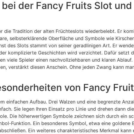
bei der Fancy Fruits Slot und 
r die Tradition der alten Früchteslots wiederbelebt. Er komb
lare, selbsterklärende Oberfläche und Symbole wie Kirschen
nst des Slots stammt von seiner geradlinigen Art. Er wende
r komplizierte Geschichten wird verzichtet. Dafür setzt d
n viele Spieler einen nachvollziehbaren und klaren Ablauf. 
esten, verstärkt diesen Anschein. Ohne jeden Zwang kann m
sonderheiten von Fancy Fruits
inem einfachen Aufbau. Drei Walzen und eine begrenzte Anzah
infach. Sie legen Ihren Einsatz pro Linie und drehen dann 
ole. Die höherwertigen Symbole zeichnen sich durch ein s
mbol-Funktion. Ein besonderes Symbol, etwa eine goldene B
schließen. Ein weiteres charakteristisches Merkmal kann 