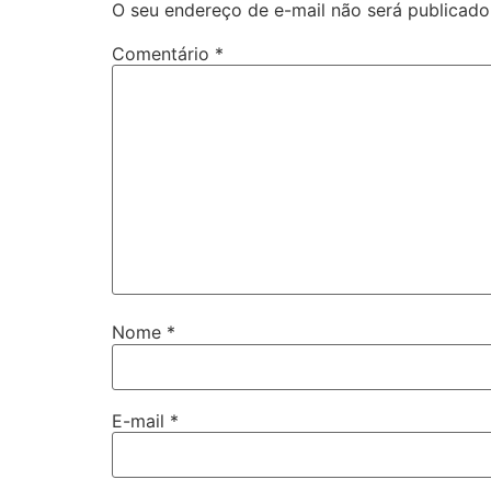
O seu endereço de e-mail não será publicado
Comentário
*
Nome
*
E-mail
*