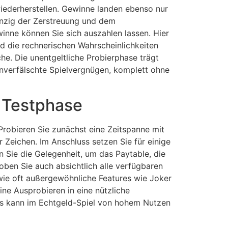
iederherstellen. Gewinne landen ebenso nur
inzig der Zerstreuung und dem
inne können Sie sich auszahlen lassen. Hier
d die rechnerischen Wahrscheinlichkeiten
che. Die unentgeltliche Probierphase trägt
unverfälschte Spielvergnügen, komplett ohne
 Testphase
Probieren Sie zunächst eine Zeitspanne mit
 Zeichen. Im Anschluss setzen Sie für einige
Sie die Gelegenheit, um das Paytable, die
oben Sie auch absichtlich alle verfügbaren
wie oft außergewöhnliche Features wie Joker
ne Ausprobieren in eine nützliche
nis kann im Echtgeld-Spiel von hohem Nutzen