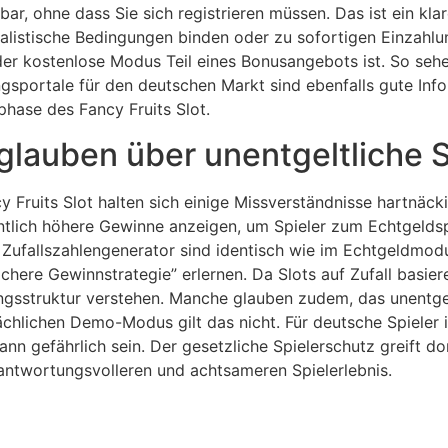
r, ohne dass Sie sich registrieren müssen. Das ist ein kla
alistische Bedingungen binden oder zu sofortigen Einzahlung
er kostenlose Modus Teil eines Bonusangebots ist. So sehen 
ortale für den deutschen Markt sind ebenfalls gute Informa
phase des Fancy Fruits Slot.
glauben über unentgeltliche S
Fruits Slot halten sich einige Missverständnisse hartnäckig
intlich höhere Gewinne anzeigen, um Spieler zum Echtgeldsp
ufallszahlengenerator sind identisch wie im Echtgeldmodus
here Gewinnstrategie” erlernen. Da Slots auf Zufall basieren
ungsstruktur verstehen. Manche glauben zudem, das unentgel
chlichen Demo-Modus gilt das nicht. Für deutsche Spieler i
ann gefährlich sein. Der gesetzliche Spielerschutz greift do
rantwortungsvolleren und achtsameren Spielerlebnis.