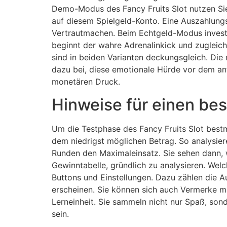
Demo-Modus des Fancy Fruits Slot nutzen Sie
auf diesem Spielgeld-Konto. Eine Auszahlungs
Vertrautmachen. Beim Echtgeld-Modus investie
beginnt der wahre Adrenalinkick und zugleich
sind in beiden Varianten deckungsgleich. Die 
dazu bei, diese emotionale Hürde vor dem anf
monetären Druck.
Hinweise für einen be
Um die Testphase des Fancy Fruits Slot bestm
dem niedrigst möglichen Betrag. So analysier
Runden den Maximaleinsatz. Sie sehen dann, 
Gewinntabelle, gründlich zu analysieren. Wel
Buttons und Einstellungen. Dazu zählen die A
erscheinen. Sie können sich auch Vermerke m
Lerneinheit. Sie sammeln nicht nur Spaß, so
sein.