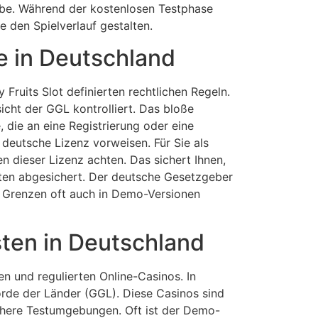
arbe. Während der kostenlosen Testphase
e den Spielverlauf gestalten.
e in Deutschland
Fruits Slot definierten rechtlichen Regeln.
icht der GGL kontrolliert. Das bloße
 die an eine Registrierung oder eine
 deutsche Lizenz vorweisen. Für Sie als
en dieser Lizenz achten. Das sichert Ihnen,
Daten abgesichert. Der deutsche Gesetzgeber
ge Grenzen oft auch in Demo-Versionen
sten in Deutschland
en und regulierten Online-Casinos. In
rde der Länder (GGL). Diese Casinos sind
ichere Testumgebungen. Oft ist der Demo-