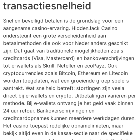
transactiesnelheid
Snel en beveiligd betalen is de grondslag voor een
aangename casino-ervaring. HiddenJack Casino
ondersteunt een grote verscheidenheid aan
betaalmethoden die ook voor Nederlanders geschikt
zijn. Dat gaat van traditionele mogelijkheden zoals
creditcards (Visa, Mastercard) en bankoverschrijvingen
tot e-wallets als Skrill, Neteller en ecoPayz. Ook
cryptocurrencies zoals Bitcoin, Ethereum en Litecoin
worden toegelaten, wat een groeiende groep spelers
aantrekt. Wat snelheid betreft: stortingen zijn veelal
direct bij e-wallets en crypto. Uitbetalingen variëren per
methode. Bij e-wallets ontvang je het geld vaak binnen
24 uur retour. Bankoverschrijvingen en
creditcardopnames kunnen meerdere werkdagen duren.
Het casino toepast redelijke opnamelimieten, maar
bekijk altijd even in de kassa-sectie naar de specifieke