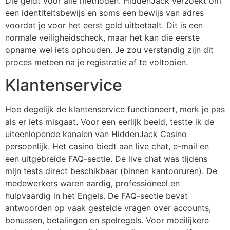
Die geldt voor alle methoden. HiddenJack verzoekt om
een identiteitsbewijs en soms een bewijs van adres
voordat je voor het eerst geld uitbetaalt. Dit is een
normale veiligheidscheck, maar het kan die eerste
opname wel iets ophouden. Je zou verstandig zijn dit
proces meteen na je registratie af te voltooien.
Klantenservice
Hoe degelijk de klantenservice functioneert, merk je pas
als er iets misgaat. Voor een eerlijk beeld, testte ik de
uiteenlopende kanalen van HiddenJack Casino
persoonlijk. Het casino biedt aan live chat, e-mail en
een uitgebreide FAQ-sectie. De live chat was tijdens
mijn tests direct beschikbaar (binnen kantooruren). De
medewerkers waren aardig, professioneel en
hulpvaardig in het Engels. De FAQ-sectie bevat
antwoorden op vaak gestelde vragen over accounts,
bonussen, betalingen en spelregels. Voor moeilijkere