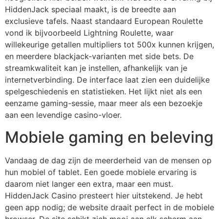
HiddenJack speciaal maakt, is de breedte aan
exclusieve tafels. Naast standaard European Roulette
vond ik bijvoorbeeld Lightning Roulette, waar
willekeurige getallen multipliers tot 500x kunnen krijgen,
en meerdere blackjack-varianten met side bets. De
streamkwaliteit kan je instellen, afhankelijk van je
internetverbinding. De interface laat zien een duidelijke
spelgeschiedenis en statistieken. Het lijkt niet als een
eenzame gaming-sessie, maar meer als een bezoekje
aan een levendige casino-vloer.
Mobiele gaming en beleving
Vandaag de dag zijn de meerderheid van de mensen op
hun mobiel of tablet. Een goede mobiele ervaring is
daarom niet langer een extra, maar een must.
HiddenJack Casino presteert hier uitstekend. Je hebt
geen app nodig; de website draait perfect in de mobiele
browser. De site schikt zich mooi aan elk scherm aan,