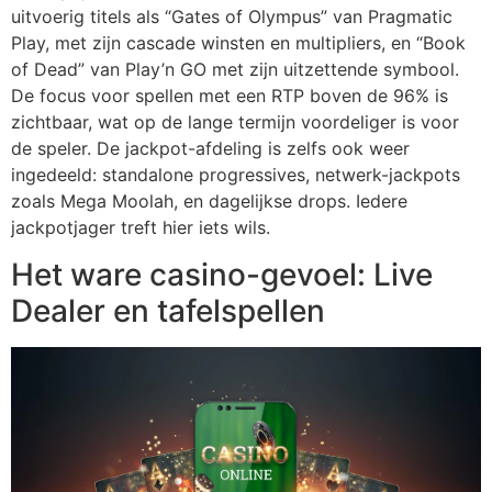
uitvoerig titels als “Gates of Olympus” van Pragmatic
Play, met zijn cascade winsten en multipliers, en “Book
of Dead” van Play’n GO met zijn uitzettende symbool.
De focus voor spellen met een RTP boven de 96% is
zichtbaar, wat op de lange termijn voordeliger is voor
de speler. De jackpot-afdeling is zelfs ook weer
ingedeeld: standalone progressives, netwerk-jackpots
zoals Mega Moolah, en dagelijkse drops. Iedere
jackpotjager treft hier iets wils.
Het ware casino-gevoel: Live
Dealer en tafelspellen