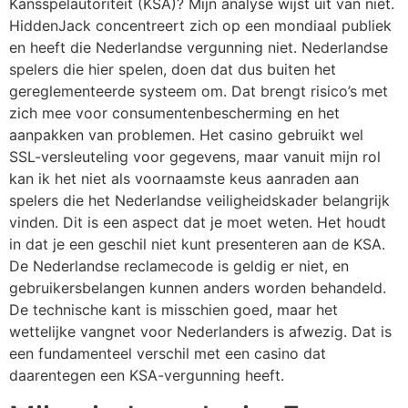
Kansspelautoriteit (KSA)? Mijn analyse wijst uit van niet.
HiddenJack concentreert zich op een mondiaal publiek
en heeft die Nederlandse vergunning niet. Nederlandse
spelers die hier spelen, doen dat dus buiten het
gereglementeerde systeem om. Dat brengt risico’s met
zich mee voor consumentenbescherming en het
aanpakken van problemen. Het casino gebruikt wel
SSL-versleuteling voor gegevens, maar vanuit mijn rol
kan ik het niet als voornaamste keus aanraden aan
spelers die het Nederlandse veiligheidskader belangrijk
vinden. Dit is een aspect dat je moet weten. Het houdt
in dat je een geschil niet kunt presenteren aan de KSA.
De Nederlandse reclamecode is geldig er niet, en
gebruikersbelangen kunnen anders worden behandeld.
De technische kant is misschien goed, maar het
wettelijke vangnet voor Nederlanders is afwezig. Dat is
een fundamenteel verschil met een casino dat
daarentegen een KSA-vergunning heeft.