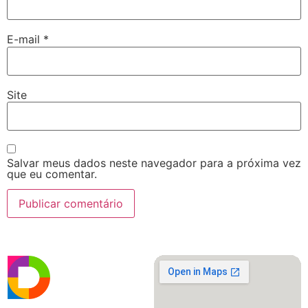
E-mail
*
Site
Salvar meus dados neste navegador para a próxima vez
que eu comentar.