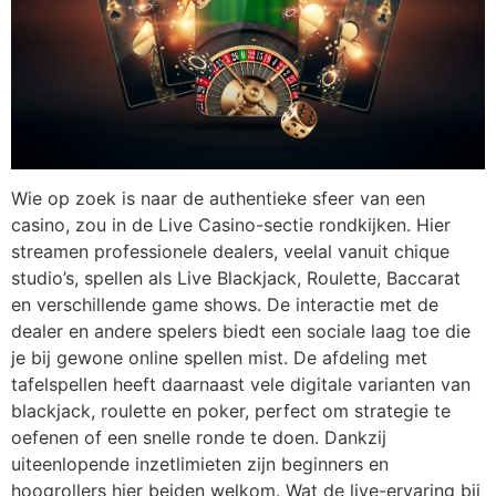
Wie op zoek is naar de authentieke sfeer van een
casino, zou in de Live Casino-sectie rondkijken. Hier
streamen professionele dealers, veelal vanuit chique
studio’s, spellen als Live Blackjack, Roulette, Baccarat
en verschillende game shows. De interactie met de
dealer en andere spelers biedt een sociale laag toe die
je bij gewone online spellen mist. De afdeling met
tafelspellen heeft daarnaast vele digitale varianten van
blackjack, roulette en poker, perfect om strategie te
oefenen of een snelle ronde te doen. Dankzij
uiteenlopende inzetlimieten zijn beginners en
hoogrollers hier beiden welkom. Wat de live-ervaring bij