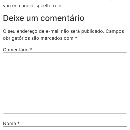
van een ander speelterrein.
Deixe um comentário
O seu endereço de e-mail não será publicado.
Campos
obrigatórios são marcados com
*
Comentário
*
Nome
*