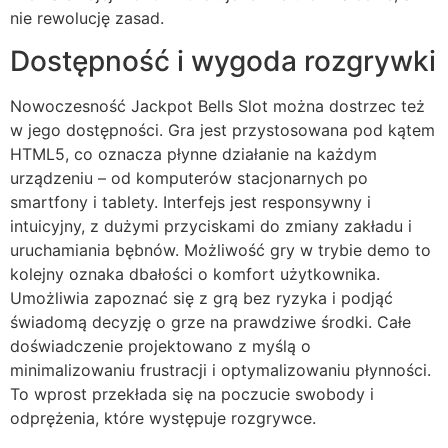
nie rewolucję zasad.
Dostępność i wygoda rozgrywki
Nowoczesność Jackpot Bells Slot można dostrzec też
w jego dostępności. Gra jest przystosowana pod kątem
HTML5, co oznacza płynne działanie na każdym
urządzeniu – od komputerów stacjonarnych po
smartfony i tablety. Interfejs jest responsywny i
intuicyjny, z dużymi przyciskami do zmiany zakładu i
uruchamiania bębnów. Możliwość gry w trybie demo to
kolejny oznaka dbałości o komfort użytkownika.
Umożliwia zapoznać się z grą bez ryzyka i podjąć
świadomą decyzję o grze na prawdziwe środki. Całe
doświadczenie projektowano z myślą o
minimalizowaniu frustracji i optymalizowaniu płynności.
To wprost przekłada się na poczucie swobody i
odprężenia, które występuje rozgrywce.