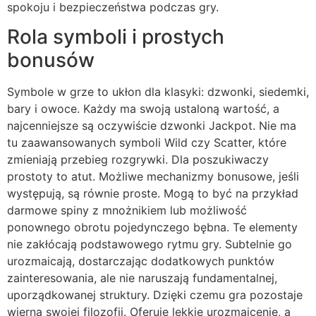
spokoju i bezpieczeństwa podczas gry.
Rola symboli i prostych
bonusów
Symbole w grze to ukłon dla klasyki: dzwonki, siedemki,
bary i owoce. Każdy ma swoją ustaloną wartość, a
najcenniejsze są oczywiście dzwonki Jackpot. Nie ma
tu zaawansowanych symboli Wild czy Scatter, które
zmieniają przebieg rozgrywki. Dla poszukiwaczy
prostoty to atut. Możliwe mechanizmy bonusowe, jeśli
występują, są równie proste. Mogą to być na przykład
darmowe spiny z mnożnikiem lub możliwość
ponownego obrotu pojedynczego bębna. Te elementy
nie zakłócają podstawowego rytmu gry. Subtelnie go
urozmaicają, dostarczając dodatkowych punktów
zainteresowania, ale nie naruszają fundamentalnej,
uporządkowanej struktury. Dzięki czemu gra pozostaje
wierna swojej filozofii. Oferuje lekkie urozmaicenie, a