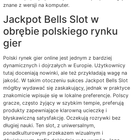
znane z wersji na komputer.
Jackpot Bells Slot w
obrębie polskiego rynku
gier
Polski rynek gier online jest jednym z bardziej
dynamicznych i dojrzałych w Europie. Użytkownicy
tutaj doceniają nowinki, ale też przykładają wagę na
jakość. W takim otoczeniu sukces Jackpot Bells Slot
mógłby wydawać się zaskakujący, jednak w praktyce
znakomicie wpisuje się w lokalne preferencje. Polscy
gracze, często żyjący w szybkim tempie, preferują
produkty zapewniające klarowną ucieczkę i
błyskawiczną satysfakcję. Oczekują rozrywki bez
długiej nauki. Ten slot, z uniwersalnym,
ponadkulturowym przekazem wizualnym i