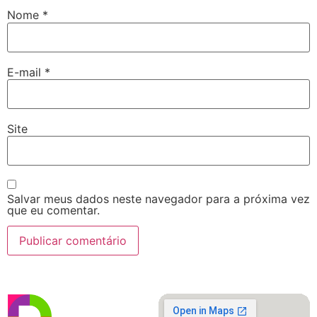
Nome
*
E-mail
*
Site
Salvar meus dados neste navegador para a próxima vez
que eu comentar.