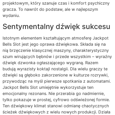
projektowym, który szanuje czas i komfort psychiczny
gracza. To nawrót do podstaw, ale w najlepszym
wydaniu.
Sentymentalny dźwięk sukcesu
Istotnym elementem kształtującym atmosferę Jackpot
Bells Slot jest jego oprawa dźwiękowa. Składa się na
nią brzęczenie klasycznej maszyny, charakterystyczny
szum wirujących bębnów i przede wszystkim – wyraźny
dźwięk dzwonka ogłaszającego wygraną. Razem
budują wyrazisty koktajl nostalgii. Dla wielu graczy te
dźwięki są głęboko zakorzenione w kulturze rozrywki,
przywodząc na myśl pierwsze spotkania z automatami.
Jackpot Bells Slot umiejętnie wykorzystuje ten
emocjonalny rezonans. Nie przerabia go nadmiernie,
tylko pokazuje w prostej, cyfrowo odświeżonej formie.
Ten dźwiękowy klimat stanowi odmianę chaotycznych
ścieżek dźwiękowych z wielu nowych produkcji. Działa