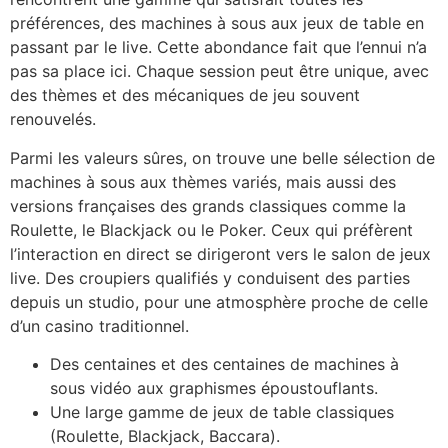
préférences, des machines à sous aux jeux de table en
passant par le live. Cette abondance fait que l’ennui n’a
pas sa place ici. Chaque session peut être unique, avec
des thèmes et des mécaniques de jeu souvent
renouvelés.
Parmi les valeurs sûres, on trouve une belle sélection de
machines à sous aux thèmes variés, mais aussi des
versions françaises des grands classiques comme la
Roulette, le Blackjack ou le Poker. Ceux qui préfèrent
l’interaction en direct se dirigeront vers le salon de jeux
live. Des croupiers qualifiés y conduisent des parties
depuis un studio, pour une atmosphère proche de celle
d’un casino traditionnel.
Des centaines et des centaines de machines à
sous vidéo aux graphismes époustouflants.
Une large gamme de jeux de table classiques
(Roulette, Blackjack, Baccara).