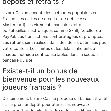
dépôts et retraits ?
Lizaro Casino accepte les méthodes populaires en
France : les cartes de crédit et de débit (Visa,
Mastercard), les virements bancaires, et des
portefeuilles électroniques comme Skrill, Neteller ou
PayPal. Les transactions sont protégées et promptes.
Les retraits sont réalisés dans des délais optimisés pour
votre confort. Les limites et les délais inhérents à
chaque méthode sont consultables dans la section
bancaire du site.
Existe-t-il un bonus de
bienvenue pour les nouveaux
joueurs français ?
Certainement. Lizaro Casino propose un bonus attractif
sur le premier dépôt pour attirer ses nouveaux
membres. Les détails de l’offre et les conditions de mise