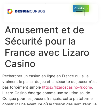
La Combinaison
Contato
Idéale de
Amusement et de
Sécurité pour la
France avec Lizaro
Casino
Rechercher un casino en ligne en France qui allie
vraiment le plaisir du jeu et la sécurité du joueur n’est
pas forcément simple
https://lizaroscasino-fr.com/
.
Lizaro Casino émerge comme une solution solide.
Conçue pour les joueurs français, cette plateforme
construit une aventure où le frisson des jeux s’appuie