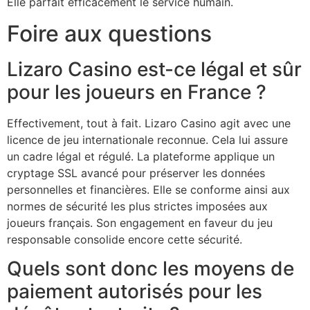
Elle parfait efficacement le service humain.
Foire aux questions
Lizaro Casino est-ce légal et sûr
pour les joueurs en France ?
Effectivement, tout à fait. Lizaro Casino agit avec une
licence de jeu internationale reconnue. Cela lui assure
un cadre légal et régulé. La plateforme applique un
cryptage SSL avancé pour préserver les données
personnelles et financières. Elle se conforme ainsi aux
normes de sécurité les plus strictes imposées aux
joueurs français. Son engagement en faveur du jeu
responsable consolide encore cette sécurité.
Quels sont donc les moyens de
paiement autorisés pour les