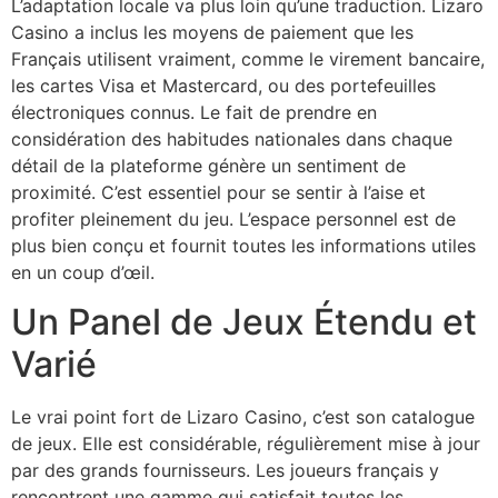
L’adaptation locale va plus loin qu’une traduction. Lizaro
Casino a inclus les moyens de paiement que les
Français utilisent vraiment, comme le virement bancaire,
les cartes Visa et Mastercard, ou des portefeuilles
électroniques connus. Le fait de prendre en
considération des habitudes nationales dans chaque
détail de la plateforme génère un sentiment de
proximité. C’est essentiel pour se sentir à l’aise et
profiter pleinement du jeu. L’espace personnel est de
plus bien conçu et fournit toutes les informations utiles
en un coup d’œil.
Un Panel de Jeux Étendu et
Varié
Le vrai point fort de Lizaro Casino, c’est son catalogue
de jeux. Elle est considérable, régulièrement mise à jour
par des grands fournisseurs. Les joueurs français y
rencontrent une gamme qui satisfait toutes les