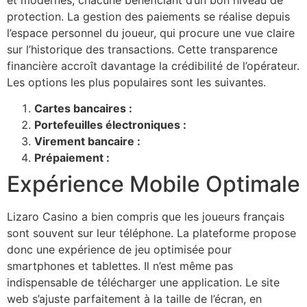
protection. La gestion des paiements se réalise depuis
l’espace personnel du joueur, qui procure une vue claire
sur l’historique des transactions. Cette transparence
financière accroît davantage la crédibilité de l’opérateur.
Les options les plus populaires sont les suivantes.
Cartes bancaires :
Portefeuilles électroniques :
Virement bancaire :
Prépaiement :
Expérience Mobile Optimale
Lizaro Casino a bien compris que les joueurs français
sont souvent sur leur téléphone. La plateforme propose
donc une expérience de jeu optimisée pour
smartphones et tablettes. Il n’est même pas
indispensable de télécharger une application. Le site
web s’ajuste parfaitement à la taille de l’écran, en