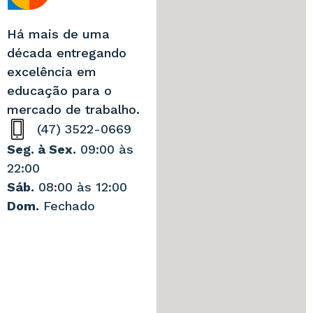
Há mais de uma
década entregando
excelência em
educação para o
mercado de trabalho.
(47) 3522-0669
Seg. à Sex.
09:00 às
22:00
Sáb.
08:00 às 12:00
Dom.
Fechado