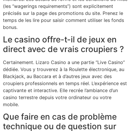
(les “wagerings requirements”) sont explicitement
précisés sur la page des promotions du site. Prenez le
temps de les lire pour saisir comment utiliser les fonds
bonus.
Le casino offre-t-il de jeux en
direct avec de vrais croupiers ?
Certainement. Lizaro Casino a une partie “Live Casino”
dédiée. Vous y trouverez à la Roulette électronique, au
Blackjack, au Baccara et à d’autres jeux avec des
croupiers professionnels en temps réel. L’expérience est
captivante et interactive. Elle recrée l’ambiance d’un
casino terrestre depuis votre ordinateur ou votre
mobile.
Que faire en cas de problème
technique ou de question sur