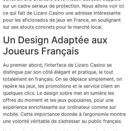
sur un cadre sérieux de protection. Nous allons voir ici
ce qui fait de Lizaro Casino une adresse intéressante
pour les aficionados de jeux en France, en soulignant
sur ses atouts concrets pour le marché local.
Un Design Adaptée aux
Joueurs Français
Au premier abord, l’interface de Lizaro Casino se
distingue par son côté élégant et pratique, le tout
totalement en français. On se déplace simplement, on
repère les jeux, les promotions et le service client en
quelques clics. Le design sobre met en lumière les
offres du moment et les jeux populaires, pour une
expérience enrichissante sur ordinateur comme sur
mobile. Cette importance donnée à l’ergonomie montre
une volonté véritable de s’adresser au public français.