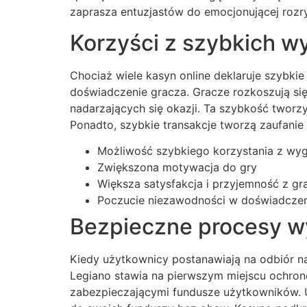
zaprasza entuzjastów do emocjonującej rozry
Korzyści z szybkich w
Chociaż wiele kasyn online deklaruje szybki
doświadczenie gracza. Gracze rozkoszują si
nadarzających się okazji. Ta szybkość twor
Ponadto, szybkie transakcje tworzą zaufani
Możliwość szybkiego korzystania z wy
Zwiększona motywacja do gry
Większa satysfakcja i przyjemność z gr
Poczucie niezawodności w doświadczen
Bezpieczne procesy w
Kiedy użytkownicy postanawiają na odbiór n
Legiano stawia na pierwszym miejscu ochronę 
zabezpieczającymi fundusze użytkowników. 