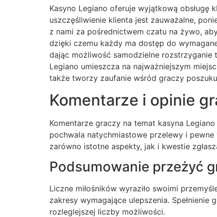
Kasyno Legiano oferuje wyjątkową obsługę k
uszczęśliwienie klienta jest zauważalne, po
z nami za pośrednictwem czatu na żywo, aby
dzięki czemu każdy ma dostęp do wymaganej
dając możliwość samodzielne rozstrzyganie
Legiano umieszcza na najważniejszym miejscu
także tworzy zaufanie wśród graczy poszuku
Komentarze i opinie g
Komentarze graczy na temat kasyna Legiano 
pochwala natychmiastowe przelewy i pewne wy
zarówno istotne aspekty, jak i kwestie zgłas
Podsumowanie przeżyć g
Liczne miłośników wyraziło swoimi przemyśle
zakresy wymagające ulepszenia. Spełnienie g
rozleglejszej liczby możliwości.