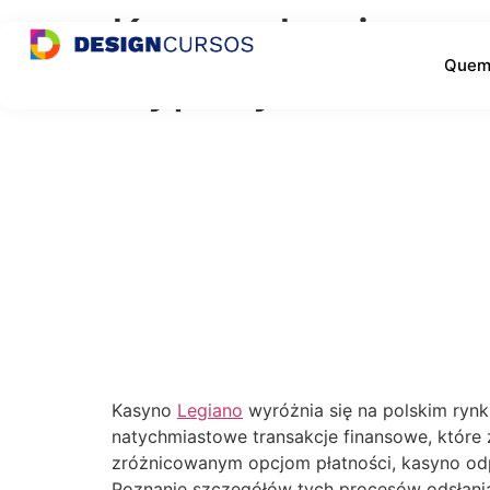
Kasyno Legiano –
Quem
wypłaty w Polsce
Kasyno
Legiano
wyróżnia się na polskim rynk
natychmiastowe transakcje finansowe, które z
zróżnicowanym opcjom płatności, kasyno odp
Poznanie szczegółów tych procesów odsłania