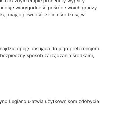
ne o każdym etapie procedury wypłaty.
o buduje wiarygodność pośród swoich graczy.
ką, mając pewność, że ich środki są w
najdzie opcję pasującą do jego preferencjom.
 bezpieczny sposób zarządzania środkami,
asyno Legiano ułatwia użytkownikom zdobycie