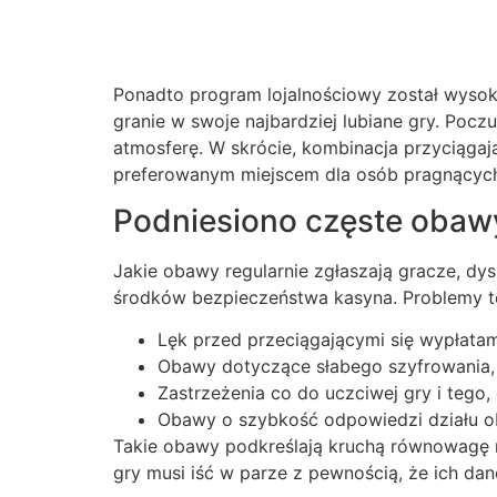
Ponadto program lojalnościowy został wysok
granie w swoje najbardziej lubiane gry. Pocz
atmosferę. W skrócie, kombinacja przyciągaj
preferowanym miejscem dla osób pragnących
Podniesiono częste obaw
Jakie obawy regularnie zgłaszają gracze, d
środków bezpieczeństwa kasyna. Problemy te
Lęk przed przeciągającymi się wypłatam
Obawy dotyczące słabego szyfrowania,
Zastrzeżenia co do uczciwej gry i tego,
Obawy o szybkość odpowiedzi działu ob
Takie obawy podkreślają kruchą równowagę m
gry musi iść w parze z pewnością, że ich da