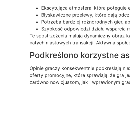
Ekscytująca atmosfera, która potęguje 
Błyskawiczne przelewy, które dają odc
Potrzeba bardziej różnorodnych gier, 
Szybkość odpowiedzi działu wsparcia 
Te spostrzeżenia malują dynamiczny obraz ka
natychmiastowych transakcji. Aktywna społe
Podkreślono korzystne a
Opinie graczy konsekwentnie podkreślają nie
oferty promocyjne, które sprawiają, że gra 
zarówno nowicjuszom, jak i wprawionym gracz