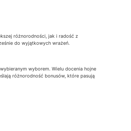
szej różnorodności, jak i radość z
cześnie do wyjątkowych wrażeń.
ie wybieranym wyborem. Wielu docenia hojne
reślają różnorodność bonusów, które pasują