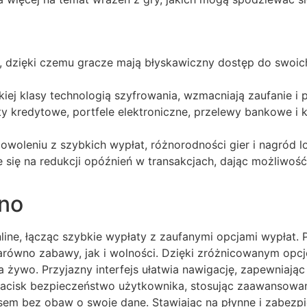
y, dzięki czemu gracze mają błyskawiczny dostęp do swo
kiej klasy technologią szyfrowania, wzmacniają zaufanie i
ty kredytowe, portfele elektroniczne, przelewy bankowe i 
owoleniu z szybkich wypłat, różnorodności gier i nagród 
e się na redukcji opóźnień w transakcjach, dając możliwo
ano
line, łącząc szybkie wypłaty z zaufanymi opcjami wypłat. P
zarówno zabawy, jak i wolności. Dzięki zróżnicowanym op
a żywo. Przyjazny interfejs ułatwia nawigację, zapewniaj
e nacisk bezpieczeństwo użytkownika, stosując zaawansowa
sem bez obaw o swoje dane. Stawiając na płynne i zabezp