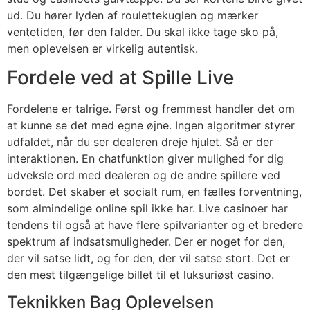
ud. Du hører lyden af roulettekuglen og mærker
ventetiden, før den falder. Du skal ikke tage sko på,
men oplevelsen er virkelig autentisk.
Fordele ved at Spille Live
Fordelene er talrige. Først og fremmest handler det om
at kunne se det med egne øjne. Ingen algoritmer styrer
udfaldet, når du ser dealeren dreje hjulet. Så er der
interaktionen. En chatfunktion giver mulighed for dig
udveksle ord med dealeren og de andre spillere ved
bordet. Det skaber et socialt rum, en fælles forventning,
som almindelige online spil ikke har. Live casinoer har
tendens til også at have flere spilvarianter og et bredere
spektrum af indsatsmuligheder. Der er noget for den,
der vil satse lidt, og for den, der vil satse stort. Det er
den mest tilgængelige billet til et luksuriøst casino.
Teknikken Bag Oplevelsen