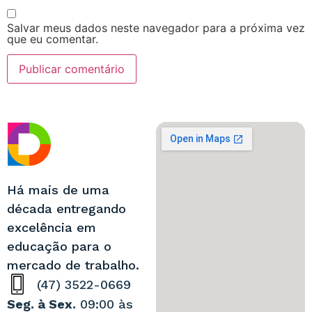
Salvar meus dados neste navegador para a próxima vez
que eu comentar.
Há mais de uma
década entregando
excelência em
educação para o
mercado de trabalho.
(47) 3522-0669
Seg. à Sex.
09:00 às