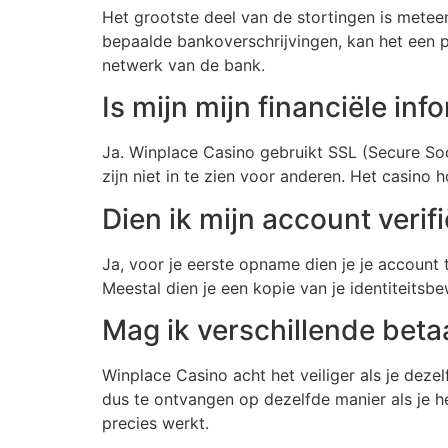
Het grootste deel van de stortingen is meteen
bepaalde bankoverschrijvingen, kan het een p
netwerk van de bank.
Is mijn mijn financiële i
Ja. Winplace Casino gebruikt SSL (Secure Sock
zijn niet in te zien voor anderen. Het casino 
Dien ik mijn account veri
Ja, voor je eerste opname dien je je account 
Meestal dien je een kopie van je identiteitsbe
Mag ik verschillende bet
Winplace Casino acht het veiliger als je dez
dus te ontvangen op dezelfde manier als je h
precies werkt.