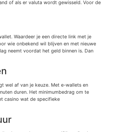
and of als er valuta wordt gewisseld. Voor de
llet. Waardeer je een directe link met je
voor wie onbekend wil blijven en met nieuwe
slag neemt voordat het geld binnen is. Dan
en
t wel af van je keuze. Met e-wallets en
 minuten duren. Het minimumbedrag om te
et casino wat de specifieke
uur