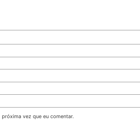
 próxima vez que eu comentar.