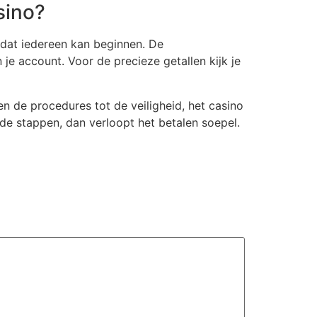
sino?
odat iedereen kan beginnen. De
 account. Voor de precieze getallen kijk je
n de procedures tot de veiligheid, het casino
 de stappen, dan verloopt het betalen soepel.