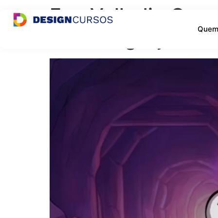
Een Volledig Over
Quem
Bankmogelijkhede