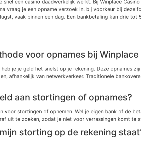
 snel een casino daadwerkelijk werkt. Bij Winplace Casino d
erna vraag je een opname verzoek in, bij voorkeur bij dezelf
 vlugst, vaak binnen een dag. Een bankbetaling kan drie tot
ethode voor opnames bij Winplace
yz heb je je geld het snelst op je rekening. Deze opnames z
n, afhankelijk van netwerkverkeer. Traditionele bankoversch
eld aan stortingen of opnames?
n voor stortingen of opnemen. Wel je eigen bank of de bet
af uit te zoeken, zodat je niet voor verrassingen komt te s
mijn storting op de rekening staat