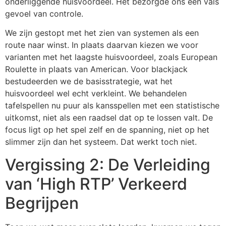
onderliggende huisvoordeel. Het bezorgde ons een vals
gevoel van controle.
We zijn gestopt met het zien van systemen als een
route naar winst. In plaats daarvan kiezen we voor
varianten met het laagste huisvoordeel, zoals European
Roulette in plaats van American. Voor blackjack
bestudeerden we de basisstrategie, wat het
huisvoordeel wel echt verkleint. We behandelen
tafelspellen nu puur als kansspellen met een statistische
uitkomst, niet als een raadsel dat op te lossen valt. De
focus ligt op het spel zelf en de spanning, niet op het
slimmer zijn dan het systeem. Dat werkt toch niet.
Vergissing 2: De Verleiding
van ‘High RTP’ Verkeerd
Begrijpen