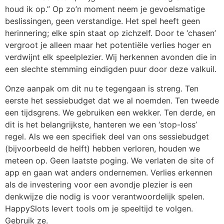
houd ik op.” Op zo’n moment neem je gevoelsmatige
beslissingen, geen verstandige. Het spel heeft geen
herinnering; elke spin staat op zichzelf. Door te ‘chasen’
vergroot je alleen maar het potentiële verlies hoger en
verdwijnt elk speelplezier. Wij herkennen avonden die in
een slechte stemming eindigden puur door deze valkuil.
Onze aanpak om dit nu te tegengaan is streng. Ten
eerste het sessiebudget dat we al noemden. Ten tweede
een tijdsgrens. We gebruiken een wekker. Ten derde, en
dit is het belangrijkste, hanteren we een ‘stop-loss’
regel. Als we een specifiek deel van ons sessiebudget
(bijvoorbeeld de helft) hebben verloren, houden we
meteen op. Geen laatste poging. We verlaten de site of
app en gaan wat anders ondernemen. Verlies erkennen
als de investering voor een avondje plezier is een
denkwijze die nodig is voor verantwoordelijk spelen.
HappySlots levert tools om je speeltijd te volgen.
Gebruik ze.