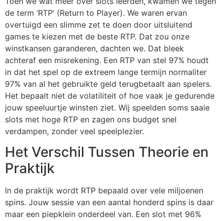
Toen we wat meer over slots leerden, kwamen we tegen
de term ‘RTP’ (Return to Player). We waren ervan
overtuigd een slimme zet te doen door uitsluitend
games te kiezen met de beste RTP. Dat zou onze
winstkansen garanderen, dachten we. Dat bleek
achteraf een misrekening. Een RTP van stel 97% houdt
in dat het spel op de extreem lange termijn normaliter
97% van al het gebruikte geld terugbetaalt aan spelers.
Het bepaalt niet de volatiliteit of hoe vaak je gedurende
jouw speeluurtje winsten ziet. Wij speelden soms saaie
slots met hoge RTP en zagen ons budget snel
verdampen, zonder veel speelplezier.
Het Verschil Tussen Theorie en
Praktijk
In de praktijk wordt RTP bepaald over vele miljoenen
spins. Jouw sessie van een aantal honderd spins is daar
maar een piepklein onderdeel van. Een slot met 96%