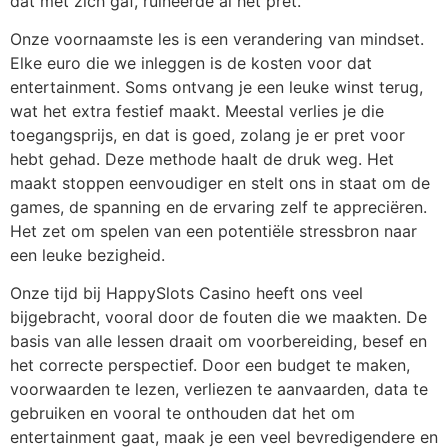
dat met zich gaf, ruïneerde al het pret.
Onze voornaamste les is een verandering van mindset.
Elke euro die we inleggen is de kosten voor dat
entertainment. Soms ontvang je een leuke winst terug,
wat het extra festief maakt. Meestal verlies je die
toegangsprijs, en dat is goed, zolang je er pret voor
hebt gehad. Deze methode haalt de druk weg. Het
maakt stoppen eenvoudiger en stelt ons in staat om de
games, de spanning en de ervaring zelf te appreciëren.
Het zet om spelen van een potentiële stressbron naar
een leuke bezigheid.
Onze tijd bij HappySlots Casino heeft ons veel
bijgebracht, vooral door de fouten die we maakten. De
basis van alle lessen draait om voorbereiding, besef en
het correcte perspectief. Door een budget te maken,
voorwaarden te lezen, verliezen te aanvaarden, data te
gebruiken en vooral te onthouden dat het om
entertainment gaat, maak je een veel bevredigendere en