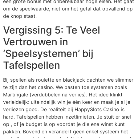
een grote bonus met onbereikbaar hoge eisen. Het gaat
om de speelwaarde, niet om het getal dat opvallend op
de knop staat.
Vergissing 5: Te Veel
Vertrouwen in
‘Speelsystemen’ bij
Tafelspellen
Bij spellen als roulette en blackjack dachten we slimmer
te zijn dan het casino. We pasten toe systemen zoals
Martingale (verdubbelen na verlies). Het idee klinkt
verleidelijk: uiteindelijk win je één keer en maak je al je
verliezen goed. De realiteit bij HappySlots Casino is
hard. Tafelspellen hebben inzetlimieten. Je stuit er snel
op , of je budget is op voordat je die ene winst kunt
pakken. Bovendien verandert geen enkel systeem het