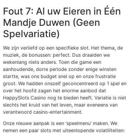
Fout 7: Al uw Eieren in Één
Mandje Duwen (Geen
Spelvariatie)
We zijn verliefd op een specifieke slot. Het thema, de
muziek, de bonussen: perfect. Dus draaiden we
wekenlang niets anders. Toen die game een
aanhoudende, dorre periode zonder enige winsten
startte, was ons budget snel op en onze frustratie
groot. We hadden onszelf geconcentreerd op 1 spel en
over het hoofd zagen het enorme aanbod dat
HappySlots Casino nog te bieden heeft. Variatie is niet
slechts het kruid van het leven, maar eveneens van
verantwoord casino-entertainment.
Onze nieuwe aanpak is een ‘speelmenu’ maken. We
nemen een paar slots met uiteenlopende volatiliteiten: