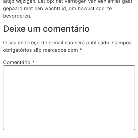
altijd wijzigen. Let op: het verhogen van een limiet gaat
gepaard met een wachttijd, om bewust spel te
bevorderen.
Deixe um comentário
O seu endereço de e-mail não será publicado.
Campos
obrigatórios são marcados com
*
Comentário
*