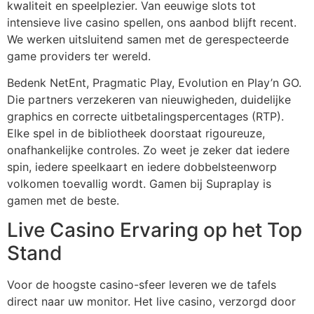
kwaliteit en speelplezier. Van eeuwige slots tot
intensieve live casino spellen, ons aanbod blijft recent.
We werken uitsluitend samen met de gerespecteerde
game providers ter wereld.
Bedenk NetEnt, Pragmatic Play, Evolution en Play’n GO.
Die partners verzekeren van nieuwigheden, duidelijke
graphics en correcte uitbetalingspercentages (RTP).
Elke spel in de bibliotheek doorstaat rigoureuze,
onafhankelijke controles. Zo weet je zeker dat iedere
spin, iedere speelkaart en iedere dobbelsteenworp
volkomen toevallig wordt. Gamen bij Supraplay is
gamen met de beste.
Live Casino Ervaring op het Top
Stand
Voor de hoogste casino-sfeer leveren we de tafels
direct naar uw monitor. Het live casino, verzorgd door