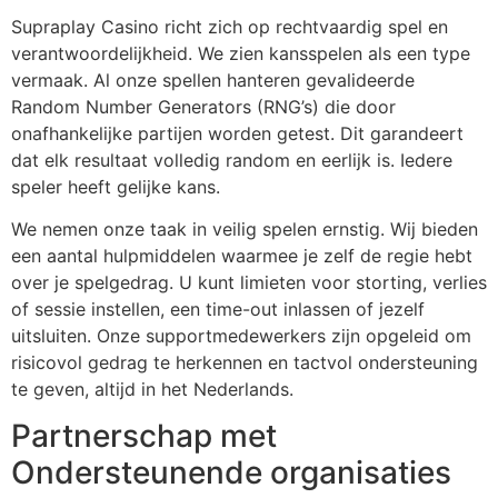
Supraplay Casino richt zich op rechtvaardig spel en
verantwoordelijkheid. We zien kansspelen als een type
vermaak. Al onze spellen hanteren gevalideerde
Random Number Generators (RNG’s) die door
onafhankelijke partijen worden getest. Dit garandeert
dat elk resultaat volledig random en eerlijk is. Iedere
speler heeft gelijke kans.
We nemen onze taak in veilig spelen ernstig. Wij bieden
een aantal hulpmiddelen waarmee je zelf de regie hebt
over je spelgedrag. U kunt limieten voor storting, verlies
of sessie instellen, een time-out inlassen of jezelf
uitsluiten. Onze supportmedewerkers zijn opgeleid om
risicovol gedrag te herkennen en tactvol ondersteuning
te geven, altijd in het Nederlands.
Partnerschap met
Ondersteunende organisaties