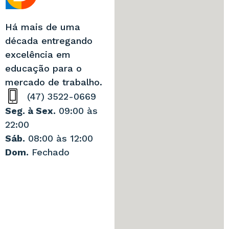
Há mais de uma
década entregando
excelência em
educação para o
mercado de trabalho.
(47) 3522-0669
Seg. à Sex.
09:00 às
22:00
Sáb.
08:00 às 12:00
Dom.
Fechado