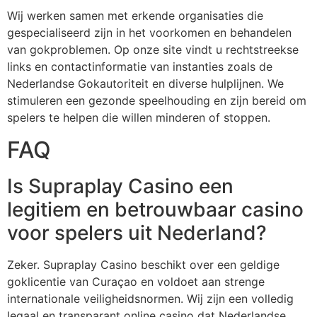
Wij werken samen met erkende organisaties die
gespecialiseerd zijn in het voorkomen en behandelen
van gokproblemen. Op onze site vindt u rechtstreekse
links en contactinformatie van instanties zoals de
Nederlandse Gokautoriteit en diverse hulplijnen. We
stimuleren een gezonde speelhouding en zijn bereid om
spelers te helpen die willen minderen of stoppen.
FAQ
Is Supraplay Casino een
legitiem en betrouwbaar casino
voor spelers uit Nederland?
Zeker. Supraplay Casino beschikt over een geldige
goklicentie van Curaçao en voldoet aan strenge
internationale veiligheidsnormen. Wij zijn een volledig
legaal en transparant online casino dat Nederlandse