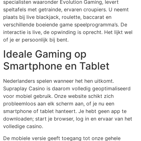
specialisten waaronder Evolution Gaming, levert
speltafels met getrainde, ervaren croupiers. U neemt
plaats bij live blackjack, roulette, baccarat en
verschillende boeiende game speelprogramma’s. De
interactie is live, de opwinding is oprecht. Het lijkt wel
of je er persoonlijk bij bent.
Ideale Gaming op
Smartphone en Tablet
Nederlanders spelen wanneer het hen uitkomt.
Supraplay Casino is daarom volledig geoptimaliseerd
voor mobiel gebruik. Onze website schikt zich
probleemloos aan elk scherm aan, of je nu een
smartphone of tablet hanteert. Je hebt geen app te
downloaden; start je browser, log in en ervaar van het
volledige casino.
De mobiele versie geeft toegang tot onze gehele