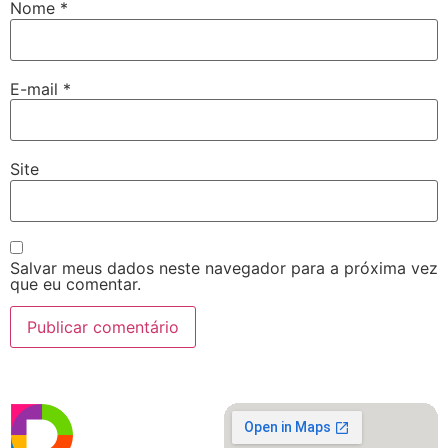
Nome
*
E-mail
*
Site
Salvar meus dados neste navegador para a próxima vez
que eu comentar.