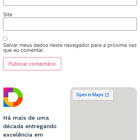
Site
Salvar meus dados neste navegador para a próxima vez
que eu comentar.
Há mais de uma
década entregando
excelência em