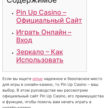
Pin Up Casino –
Официальный Сайт
Играть Онлайн –
Вход
Зеркало – Как
Использовать
Если вы ищете
pinup
надежное и безопасное место
для игры в онлайн-казино, то Pin Up Casino – ваш
выбор. В этом руководстве мы рассмотрим
официальный сайт Pin Up Casino, его преимущества
и функции, чтобы помочь вам начать играть в
онлайн-казино.