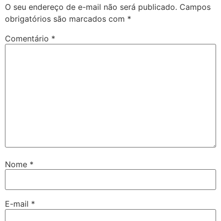
O seu endereço de e-mail não será publicado.
Campos
obrigatórios são marcados com
*
Comentário
*
Nome
*
E-mail
*