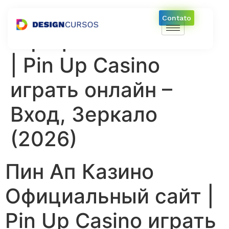
Пин Ап Казино
Contato
Официальный сайт
| Pin Up Casino
играть онлайн –
Вход, Зеркало
(2026)
Пин Ап Казино
Официальный сайт |
Pin Up Casino играть