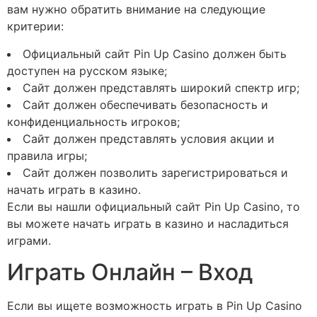
вам нужно обратить внимание на следующие
критерии:
Официальный сайт Pin Up Casino должен быть
доступен на русском языке;
Сайт должен представлять широкий спектр игр;
Сайт должен обеспечивать безопасность и
конфиденциальность игроков;
Сайт должен представлять условия акции и
правила игры;
Сайт должен позволить зарегистрироваться и
начать играть в казино.
Если вы нашли официальный сайт Pin Up Casino, то
вы можете начать играть в казино и насладиться
играми.
Играть Онлайн – Вход
Если вы ищете возможность играть в Pin Up Casino