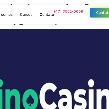
Taalondersteuning Gete
(47) 3522-0669
Contat
 somos
Cursos
Contato
Polyglotte Speler