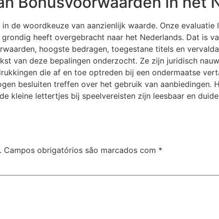
n Bonusvoorwaarden in het N
d in de woordkeuze van aanzienlijk waarde. Onze evaluatie 
rondig heeft overgebracht naar het Nederlands. Dat is van
rwaarden, hoogste bedragen, toegestane titels en vervaldat
kst van deze bepalingen onderzocht. Ze zijn juridisch nauw
ukkingen die af en toe optreden bij een ondermaatse verta
 besluiten treffen over het gebruik van aanbiedingen. He
 kleine lettertjes bij speelvereisten zijn leesbaar en duide
.
Campos obrigatórios são marcados com
*