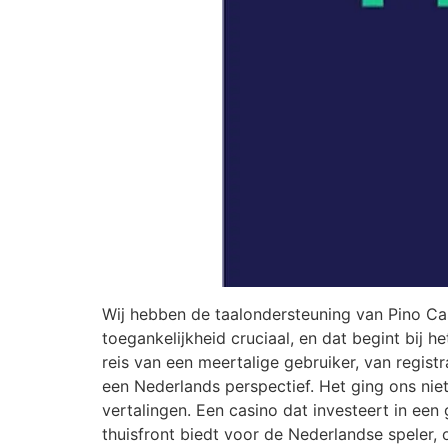
Wij hebben de taalondersteuning van Pino Cas
toegankelijkheid cruciaal, en dat begint bij 
reis van een meertalige gebruiker, van regist
een Nederlands perspectief. Het ging ons nie
vertalingen. Een casino dat investeert in een 
thuisfront biedt voor de Nederlandse speler, 