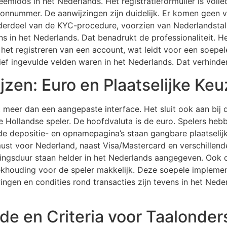
emloos in het Nederlands. Het registratieformulier is volle
onnummer. De aanwijzingen zijn duidelijk. Er komen geen v
derdeel van de KYC-procedure, voorzien van Nederlandstal
ns in het Nederlands. Dat benadrukt de professionaliteit. 
 het registreren van een account, wat leidt voor een soepe
utief ingevulde velden waren in het Nederlands. Dat verhinde
jzen: Euro en Plaatselijke Ke
t meer dan een aangepaste interface. Het sluit ook aan bi
e Hollandse speler. De hoofdvaluta is de euro. Spelers heb
de depositie- en opnamepagina’s staan gangbare plaatsel
t voor Nederland, naast Visa/Mastercard en verschillende e
gsduur staan helder in het Nederlands aangegeven. Ook de 
ekhouding voor de speler makkelijk. Deze soepele implemen
ngen en condities rond transacties zijn tevens in het Ned
e en Criteria voor Taalonder