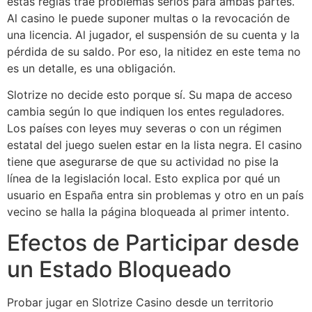
estas reglas trae problemas serios para ambas partes.
Al casino le puede suponer multas o la revocación de
una licencia. Al jugador, el suspensión de su cuenta y la
pérdida de su saldo. Por eso, la nitidez en este tema no
es un detalle, es una obligación.
Slotrize no decide esto porque sí. Su mapa de acceso
cambia según lo que indiquen los entes reguladores.
Los países con leyes muy severas o con un régimen
estatal del juego suelen estar en la lista negra. El casino
tiene que asegurarse de que su actividad no pise la
línea de la legislación local. Esto explica por qué un
usuario en España entra sin problemas y otro en un país
vecino se halla la página bloqueada al primer intento.
Efectos de Participar desde
un Estado Bloqueado
Probar jugar en Slotrize Casino desde un territorio