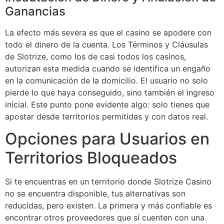
Ganancias
La efecto más severa es que el casino se apodere con
todo el dinero de la cuenta. Los Términos y Cláusulas
de Slotrize, como los de casi todos los casinos,
autorizan esta medida cuando se identifica un engaño
en la comunicación de la domicilio. El usuario no solo
pierde lo que haya conseguido, sino también el ingreso
inicial. Este punto pone evidente algo: solo tienes que
apostar desde territorios permitidas y con datos real.
Opciones para Usuarios en
Territorios Bloqueados
Si te encuentras en un territorio donde Slotrize Casino
no se encuentra disponible, tus alternativas son
reducidas, pero existen. La primera y más confiable es
encontrar otros proveedores que sí cuenten con una