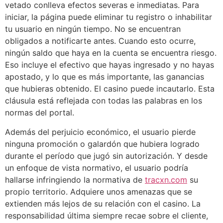
vetado conlleva efectos severas e inmediatas. Para
iniciar, la página puede eliminar tu registro o inhabilitar
tu usuario en ningún tiempo. No se encuentran
obligados a notificarte antes. Cuando esto ocurre,
ningún saldo que haya en la cuenta se encuentra riesgo.
Eso incluye el efectivo que hayas ingresado y no hayas
apostado, y lo que es más importante, las ganancias
que hubieras obtenido. El casino puede incautarlo. Esta
cláusula está reflejada con todas las palabras en los
normas del portal.
Además del perjuicio económico, el usuario pierde
ninguna promoción o galardón que hubiera logrado
durante el período que jugó sin autorización. Y desde
un enfoque de vista normativo, el usuario podría
hallarse infringiendo la normativa de
tracxn.com
su
propio territorio. Adquiere unos amenazas que se
extienden más lejos de su relación con el casino. La
responsabilidad última siempre recae sobre el cliente,