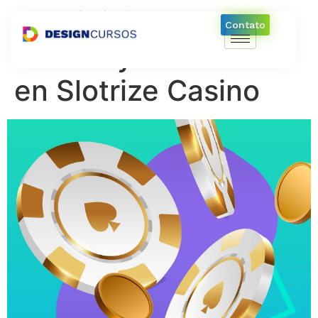
Prohibiciones por
Contato
Nación y Presencia
en Slotrize Casino