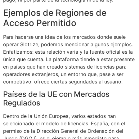
Ejemplos de Regiones de
Acceso Permitido
Para hacerse una idea de los mercados donde suele
operar Slotrize, podemos mencionar algunos ejemplos.
Enfatizamos: esta relación varía y la fuente oficial es la
única que cuenta. La plataforma tiende a estar presente
en países que han creado sistemas de licencias para
operadores extranjeros, un entorno que, pese a ser
competitivo, ofrece ciertas seguridades al usuario.
Países de la UE con Mercados
Regulados
Dentro de la Unión Europea, varios estados han
seleccionado el modelo de licencias. España, con el
permiso de la Dirección General de Ordenación del
Juego (DGOJ), es el ejemplo más inmediato para