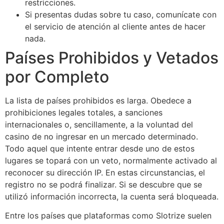
restricciones.
Si presentas dudas sobre tu caso, comunícate con
el servicio de atención al cliente antes de hacer
nada.
Países Prohibidos y Vetados
por Completo
La lista de países prohibidos es larga. Obedece a
prohibiciones legales totales, a sanciones
internacionales o, sencillamente, a la voluntad del
casino de no ingresar en un mercado determinado.
Todo aquel que intente entrar desde uno de estos
lugares se topará con un veto, normalmente activado al
reconocer su dirección IP. En estas circunstancias, el
registro no se podrá finalizar. Si se descubre que se
utilizó información incorrecta, la cuenta será bloqueada.
Entre los países que plataformas como Slotrize suelen