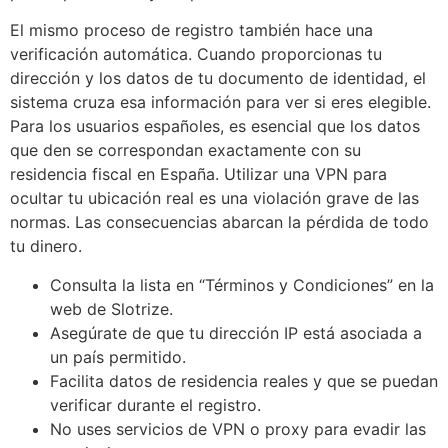
El mismo proceso de registro también hace una
verificación automática. Cuando proporcionas tu
dirección y los datos de tu documento de identidad, el
sistema cruza esa información para ver si eres elegible.
Para los usuarios españoles, es esencial que los datos
que den se correspondan exactamente con su
residencia fiscal en España. Utilizar una VPN para
ocultar tu ubicación real es una violación grave de las
normas. Las consecuencias abarcan la pérdida de todo
tu dinero.
Consulta la lista en “Términos y Condiciones” en la
web de Slotrize.
Asegúrate de que tu dirección IP está asociada a
un país permitido.
Facilita datos de residencia reales y que se puedan
verificar durante el registro.
No uses servicios de VPN o proxy para evadir las