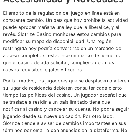
El ámbito de la regulación del juego en línea está en
constante cambio. Un país que hoy prohíbe la actividad
puede aprobar mañana una ley que la liberalice, y al
revés. Slotrize Casino monitorea estos cambios para
modificar su mapa de disponibilidad. Una región
restringida hoy podría convertirse en un mercado de
acceso completo si establece un marco de licencias
que el casino decida solicitar, cumpliendo con los
nuevos requisitos legales y fiscales.
Por tal motivo, los jugadores que se desplacen o alteren
su lugar de residencia debieran consultar cada cierto
tiempo las políticas del casino. Un jugador español que
se traslade a residir a un país limitado tiene que
notificar al casino y cancelar su cuenta. No podrá seguir
jugando desde su nueva ubicación. Por otro lado,
Slotrize tiende a avisar de cambios importantes en sus
términos por email o con anuncios en la plataforma. No