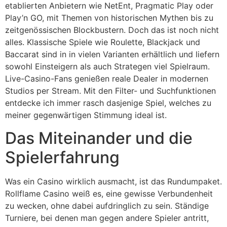
etablierten Anbietern wie NetEnt, Pragmatic Play oder
Play’n GO, mit Themen von historischen Mythen bis zu
zeitgenössischen Blockbustern. Doch das ist noch nicht
alles. Klassische Spiele wie Roulette, Blackjack und
Baccarat sind in in vielen Varianten erhältlich und liefern
sowohl Einsteigern als auch Strategen viel Spielraum.
Live-Casino-Fans genießen reale Dealer in modernen
Studios per Stream. Mit den Filter- und Suchfunktionen
entdecke ich immer rasch dasjenige Spiel, welches zu
meiner gegenwärtigen Stimmung ideal ist.
Das Miteinander und die
Spielerfahrung
Was ein Casino wirklich ausmacht, ist das Rundumpaket.
Rollflame Casino weiß es, eine gewisse Verbundenheit
zu wecken, ohne dabei aufdringlich zu sein. Ständige
Turniere, bei denen man gegen andere Spieler antritt,