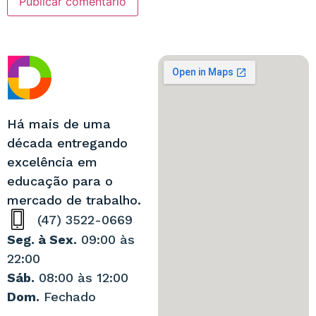
Há mais de uma
década entregando
excelência em
educação para o
mercado de trabalho.
(47) 3522-0669
Seg. à Sex.
09:00 às
22:00
Sáb.
08:00 às 12:00
Dom.
Fechado