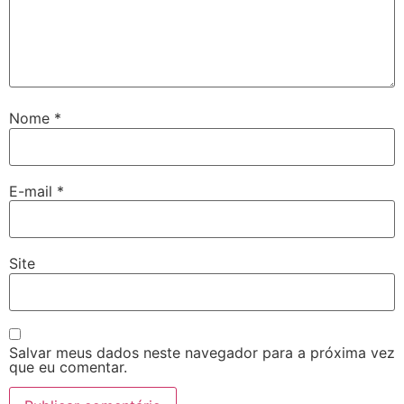
Nome
*
E-mail
*
Site
Salvar meus dados neste navegador para a próxima vez
que eu comentar.