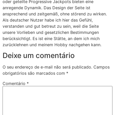
oder geteilte Progressive Jackpots bieten eine
anregende Dynamik. Das Design der Seite ist
ansprechend und zeitgemäß, ohne störend zu wirken.
Als deutscher Nutzer habe ich hier das Gefühl,
verstanden und gut betreut zu sein, weil die Seite
unsere Vorlieben und gesetzlichen Bestimmungen
berücksichtigt. Es ist eine Stätte, an dem ich mich
zurücklehnen und meinem Hobby nachgehen kann.
Deixe um comentário
O seu endereço de e-mail não será publicado.
Campos
obrigatórios são marcados com
*
Comentário
*