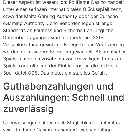
Dieser Aspekt ist wesentlich: Rollflame Casino handelt
unter einer seriösen internationalen Glücksspiellizenz,
etwa der Malta Gaming Authority oder der Curacao
eGaming Authority. Jene Behörden legen strenge
Standards an Fairness und Sicherheit an. Jegliche
Datenübertragungen sind mit moderner SSL-
Verschlüsselung gesichert. Belege für die Verifizierung
werden über sichere Server abgewickelt. Als deutscher
Spieler nutze ich zusätzlich von freiwilligen Tools zur
Spielerkontrolle und der Einbindung an die offizielle
Sperrdatei ODS. Das bietet ein stabiles Gefühl.
Guthabenzahlungen und
Auszahlungen: Schnell und
zuverlässig
Überweisungen sollten nach Möglichkeit problemlos
sein. Rollflame Casino präsentiert eine vielfältige