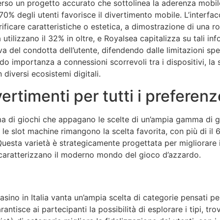
so un progetto accurato che sottolinea la aderenza mobile e
 70% degli utenti favorisce il divertimento mobile. L’interfac
icare caratteristiche o estetica, a dimostrazione di una ro
 utilizzano il 32% in oltre, e Royalsea capitalizza su tali 
a del condotta dell’utente, difendendo dalle limitazioni spec
do importanza a connessioni scorrevoli tra i dispositivi, la 
 diversi ecosistemi digitali.
ertimenti per tutti i preferenz
a di giochi che appagano le scelte di un’ampia gamma di gio
he le slot machine rimangono la scelta favorita, con più di il
esta varietà è strategicamente progettata per migliorare il
e caratterizzano il moderno mondo del gioco d’azzardo.
Casino in Italia vanta un’ampia scelta di categorie pensati p
rantisce ai partecipanti la possibilità di esplorare i tipi, 