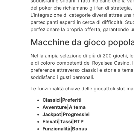
soddisfarli o sfidarli. I fatti indicano che la 
del poker che richiamano gli fan di strategia,
L’integrazione di categorie diversi attrae una
partecipanti esperti in cerca di difficoltà. St
perfezionare la propria offerta, garantendo u
Macchine da gioco popola
Nel la ampia selezione di più di 200 giochi, l
e di coloro competenti del Royalsea Casino. I
preferenze attraverso classici e storie a tem
soddisfano i gusti personali.
Le funzionalità chiave delle giocattoli slot 
Classici|Preferiti
Avventure|A tema
Jackpot|Progressivi
Elevati|Tassi|RTP
Funzionalità|Bonus