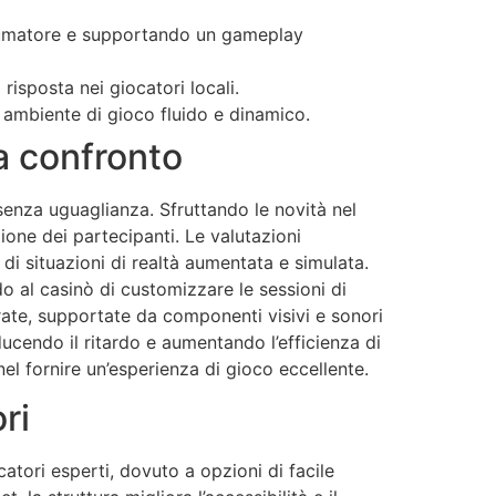
onsumatore e supportando un gameplay
risposta nei giocatori locali.
un ambiente di gioco fluido e dinamico.
a confronto
senza uguaglianza. Sfruttando le novità nel
ione dei partecipanti. Le valutazioni
i situazioni di realtà aumentata e simulata.
o al casinò di customizzare le sessioni di
rate, supportate da componenti visivi e sonori
iducendo il ritardo e aumentando l’efficienza di
el fornire un’esperienza di gioco eccellente.
ri
atori esperti, dovuto a opzioni di facile