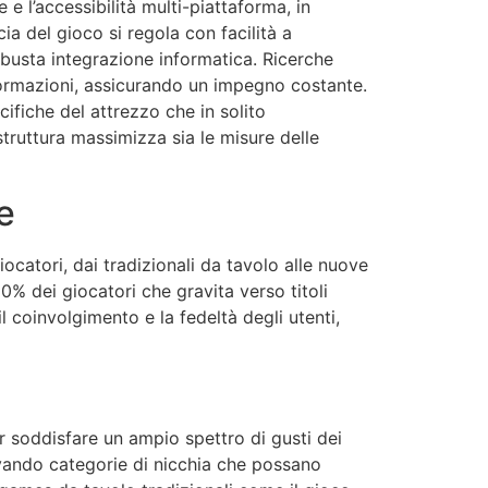
 l’accessibilità multi-piattaforma, in
cia del gioco si regola con facilità a
busta integrazione informatica. Ricerche
informazioni, assicurando un impegno costante.
ifiche del attrezzo che in solito
struttura massimizza sia le misure delle
e
catori, dai tradizionali da tavolo alle nuove
 60% dei giocatori che gravita verso titoli
 coinvolgimento e la fedeltà degli utenti,
er soddisfare un ampio spettro di gusti dei
trovando categorie di nicchia che possano