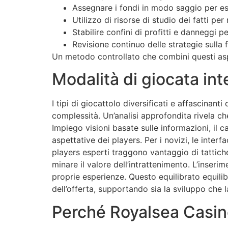
Assegnare i fondi in modo saggio per este
Utilizzo di risorse di studio dei fatti per
Stabilire confini di profitti e danneggi p
Revisione continuo delle strategie sulla
Un metodo controllato che combini questi asp
Modalità di giocata int
I tipi di giocattolo diversificati e affascinant
complessità. Un’analisi approfondita rivela ch
Impiego visioni basate sulle informazioni, il 
aspettative dei players. Per i novizi, le inter
players esperti traggono vantaggio di tattic
minare il valore dell’intrattenimento. L’inser
proprie esperienze. Questo equilibrato equilib
dell’offerta, supportando sia la sviluppo che 
Perché Royalsea Casino