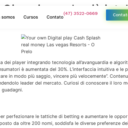
Gioca in modo più intell
(47) 3522-0669
Contat
 somos
Cursos
Contato
lia
za dei player integrando tecnologia all’avanguardia e algor
nsumatori è aumentata del 30%. L’interfaccia intuitiva e le
are in modo più saggio, vincere più velocemente”. Contenut
endolo leader del mercato. Curiosi di conoscere il loro me
i guadagni.
per perfezionare le tattiche di betting e aumentare le oppor
mposto da oltre 200 nomi, soddisfa le diverse preferenze d