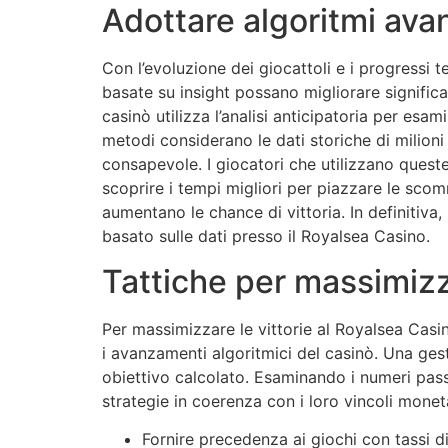
Adottare algoritmi ava
Con l’evoluzione dei giocattoli e i progressi t
basate su insight possano migliorare significa
casinò utilizza l’analisi anticipatoria per es
metodi considerano le dati storiche di milioni 
consapevole. I giocatori che utilizzano quest
scoprire i tempi migliori per piazzare le scomme
aumentano le chance di vittoria. In definitiv
basato sulle dati presso il Royalsea Casino.
Tattiche per massimizz
Per massimizzare le vittorie al Royalsea Casin
i avanzamenti algoritmici del casinò. Una gest
obiettivo calcolato. Esaminando i numeri pas
strategie in coerenza con i loro vincoli monet
Fornire precedenza ai giochi con tassi di