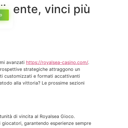
igente, vinci più
o
itmi avanzati
https://royalsea-casino.com/
.
 prospettive strategiche attraggono un
i customizzati e formati accattivanti
todo alla vittoria? Le prossime sezioni
tunità di vincita al Royalsea Gioco.
ei giocatori, garantendo esperienze sempre