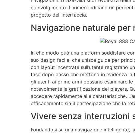
navigazione. Grazie alla scorrevolezza delle car
coinvolgimento. I numeri indicano un percentual
progetto dell’interfaccia.
Navigazione naturale per n
In che modo può una platform soddisfare con l
suo design facile, che unisce guide per princip
con layout incentrate sull’utente registrano u
fase dopo passo che mettono in evidenza la fac
gli utenti ai prime armi possano esaminare le 
notevolmente la gratificazione dei players. Qu
accedere rapidamente alle caratteristiche. L’a
efficacemente sia il partecipazione che la rete
Vivere senza interruzioni su
Fondandosi su una navigazione intelligente, la 