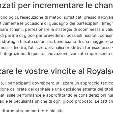
nzati per incrementare le ch
ecnologici, l’esecuzione di metodi sofisticati presso il Roya
tivamente le occasioni di guadagno dei partecipanti. Integr
aminare schemi, perfezionare le strategie di scommessa e val
di partite di gioco per prevedere i possibili risultati, cons
e strategie basate sull’analisi beneficiano di una maggiore
sse. Inoltre, l’utilizzo dell’analisi predittiva fornisce osse
a, l’integrazione di queste innovazioni avanzate rappresenta
are le vostre vincite al Royal
o, i partecipanti dovrebbero utilizzare un approccio tattico 
ione calibrata del capitale e una decisione attenta dei tit
sati sulle performance e approfittando le considerazioni n
ari e le peculiarità uniche di ogni gioco proposto. Le tattic
 ritorno al scommettitore più alte.