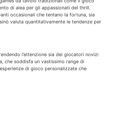
n i games da tavolo tradizionali come il gioco
o di alea per gli appassionati del thrill.
anti occasionali che tentano la fortuna, sia
 Casinò valuta quantitativamente le tendenze per
rendendo l’attenzione sia dei giocatori novizi
a, che soddisfa un vastissimo range di
e esperienze di gioco personalizzate che