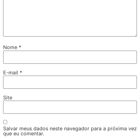
Nome
*
E-mail
*
Site
Salvar meus dados neste navegador para a próxima vez
que eu comentar.