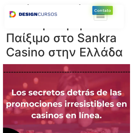
Αξιόπιστο, Σίγουρο
Contato
και Κερδοφόρο
Παίξιμο στο Sankra
Casino στην Ελλάδα