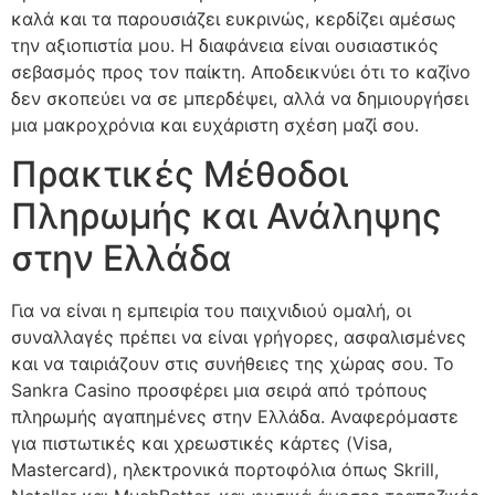
καλά και τα παρουσιάζει ευκρινώς, κερδίζει αμέσως
την αξιοπιστία μου. Η διαφάνεια είναι ουσιαστικός
σεβασμός προς τον παίκτη. Αποδεικνύει ότι το καζίνο
δεν σκοπεύει να σε μπερδέψει, αλλά να δημιουργήσει
μια μακροχρόνια και ευχάριστη σχέση μαζί σου.
Πρακτικές Μέθοδοι
Πληρωμής και Ανάληψης
στην Ελλάδα
Για να είναι η εμπειρία του παιχνιδιού ομαλή, οι
συναλλαγές πρέπει να είναι γρήγορες, ασφαλισμένες
και να ταιριάζουν στις συνήθειες της χώρας σου. Το
Sankra Casino προσφέρει μια σειρά από τρόπους
πληρωμής αγαπημένες στην Ελλάδα. Αναφερόμαστε
για πιστωτικές και χρεωστικές κάρτες (Visa,
Mastercard), ηλεκτρονικά πορτοφόλια όπως Skrill,