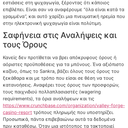
εστιάσεις στη ψυχαγωγία, ξέροντας ότι κάποιος
επιβλέπει. Είναι σαν να αναφέρουμε “όλα είναι κατά τα
γραμμένα”, και αυτό χαρίζει μια πνευματική ηρεμία που
στην ηλεκτρονική ψυχαγωγία είναι πολύτιμη.
Σαφήνεια στις Αναλήψεις και
τους Όρους
Κανείς δεν προτίθεται να βρει απόκρυφους όρους ή
αόριστες προϋποθέσεις για τα μπόνους. Ένα αξιόπιστο
καζίνο, όπως το Sankra, βάζει όλους τους όρους του
ξεκάθαρα και με τρόπο που είσαι σε θέση να τους
κατανοήσεις. Αναφέρει τους όρους των προσφορών,
τους παιχνιδιού πολλαπλασιαστές (wagering
requirements), τα όρια αναλήψεων και τις
https://www.crunchbase.com/organization/valley-forge-
casino-resort
τρόπους πληρωμής που υποστηρίζει.
Προσωπικά, πάντα επιβεβαιώνω αυτά τα δεδομένα
πριν καταθέσω. Όταν μια ιστότοπος τα τακτοποιεί