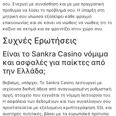
σου. Ενεργεί με συναίσθηση και με μια πραγματική
προθυμία να λύσει το πρόβλημά σου. Η ύπαρξη στη
μητρική σου γλώσσα εξαλείφει κάθε φραγμό
επικοινωνίας και σε κάνει να νιώθεις να νιώθεις ότι το
καζίνο σε εκτιμά και σε φροντίζει στον χώρο σου.
Συχνές Ερωτήσεις
Είναι το Sankra Casino νόμιμα
και ασφαλές για παίκτες από
την Ελλάδα;
Βεβαίως, υπάρχει. Το Sankra Casino λειτουργεί με
ισχύουσα διεθνή άδεια από αναγνωρισμένη ρυθμιστική
αρχή, στοιχείο που εγγυάται τη νόμιμη λειτουργία του.
Η ασφάλεια των δεδομένων και των συναλλαγών σου
προστατεύεται με εξελιγμένη κρυπτογράφηση SSL και
αυστηρές πολιτικές, βάσει με τα ευρωπαϊκά πρότυπα.