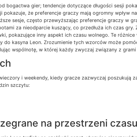
d bogactwa gier; tendencje dotyczące długości sesji pok
esji pokazuje, że preferencje graczy mają ogromny wpływ n
uższe sesje, często przewyższając preferencje graczy w g
tami za nieodparcie kuszący, co przedłuża ich czas gry. Z 
i, pokazujące inny aspekt ich czasu wolnego. Te różnice 
czy do kasyna Leon. Zrozumienie tych wzorców może pomó
ując wspólnotę, w której każdy zwyczaj związany z grami 
ach
wieczory i weekendy, kiedy gracze zazwyczaj poszukują z
dzin szczytu:
zegrane na przestrzeni czas