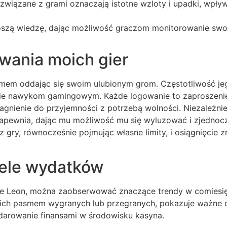
wiązane z grami oznaczają istotne wzloty i upadki, wpły
noszą wiedzę, dając możliwość graczom monitorowanie s
rwania moich gier
mem oddając się swoim ulubionym grom. Częstotliwość jego 
anie nawykom gamingowym. Każde logowanie to zaproszeni
ragnienie do przyjemności z potrzebą wolności. Niezależnie 
i zapewnia, dając mu możliwość mu się wyluzować i zjednoc
z gry, równocześnie pojmując własne limity, i osiągnięcie
ele wydatków
ynie Leon, można zaobserwować znaczące trendy w comies
 z ich pasmem wygranych lub przegranych, pokazuje ważne d
darowanie finansami w środowisku kasyna.