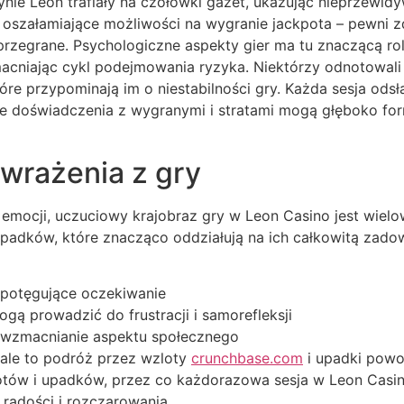
ynie Leon trafiały na czołówki gazet, ukazując nieprzewid
szałamiające możliwości na wygranie jackpota – pewni zd
 przegrane. Psychologiczne aspekty gier ma tu znaczącą r
cniając cykl podejmowania ryzyka. Niektórzy odnotowali i
re przypominają im o niestabilności gry. Każda sesja odsła
te doświadczenia z wygranymi i stratami mogą głęboko f
 wrażenia z gry
mocji, uczuciowy krajobraz gry w Leon Casino jest wiel
adków, które znacząco oddziałują na ich całkowitą zadowo
 potęgujące oczekiwanie
gą prowadzić do frustracji i samorefleksji
 wzmacnianie aspektu społecznego
ale to podróż przez wzloty
crunchbase.com
i upadki powo
zlotów i upadków, przez co każdorazowa sesja w Leon Casi
 radości i rozczarowania.