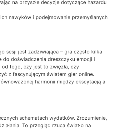
wając na przyszłe decyzje dotyczące hazardu
woich nawyków i podejmowanie przemyślanych
sesji jest zadziwiająca – gra często kilka
e do doświadczenia dreszczyku emocji i
od tego, czy jest to zwięzła, czy
zyć z fascynującym światem gier online.
 zrównoważonej harmonii między ekscytacją a
ięcznych schematach wydatków. Zrozumienie,
ziałania. To przegląd rzuca światło na