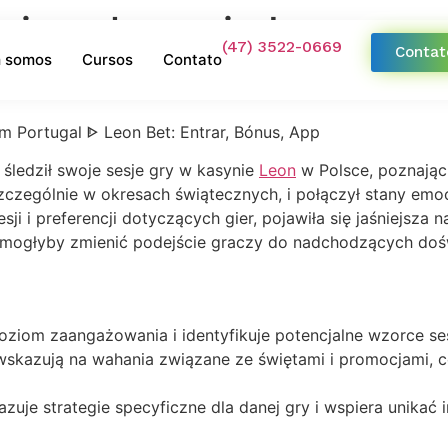
sje w kasynie Leon prze
(47) 3522-0669
Contat
 somos
Cursos
Contato
 śledził swoje sesje gry w kasynie
Leon
w Polsce, poznając
ególnie w okresach świątecznych, i połączył stany emocj
ji i preferencji dotyczących gier, pojawiła się jaśniejsza n
 mogłyby zmienić podejście graczy do nadchodzących doś
 poziom zaangażowania i identyfikuje potencjalne wzorce s
kazują na wahania związane ze świętami i promocjami, c
zuje strategie specyficzne dla danej gry i wspiera unikać