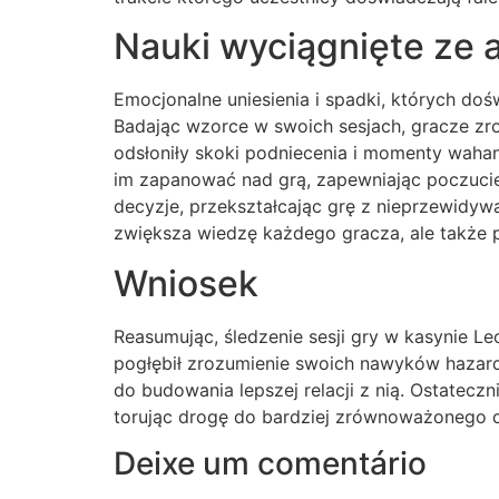
Nauki wyciągnięte ze 
Emocjonalne uniesienia i spadki, których do
Badając wzorce w swoich sesjach, gracze zro
odsłoniły skoki podniecenia i momenty waha
im zapanować nad grą, zapewniając poczucie
decyzje, przekształcając grę z nieprzewidyw
zwiększa wiedzę każdego gracza, ale także 
Wniosek
Reasumując, śledzenie sesji gry w kasynie L
pogłębił zrozumienie swoich nawyków hazardo
do budowania lepszej relacji z nią. Ostatec
torując drogę do bardziej zrównoważonego d
Deixe um comentário