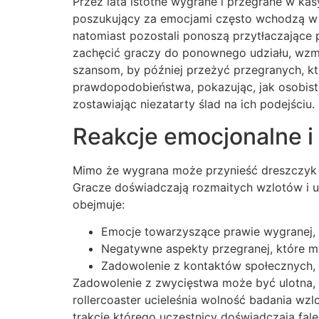
Przez lata istotne wygrane i przegrane w kas
poszukujący za emocjami często wchodzą w o
natomiast pozostali ponoszą przytłaczające
zachęcić graczy do ponownego udziału, wzma
szansom, by później przeżyć przegranych, któ
prawdopodobieństwa, pokazując, jak osobis
zostawiając niezatarty ślad na ich podejściu.
Reakcje emocjonalne i
Mimo że wygrana może przynieść dreszczyk e
Gracze doświadczają rozmaitych wzlotów i up
obejmuje:
Emocje towarzyszące prawie wygranej,
Negatywne aspekty przegranej, które mo
Zadowolenie z kontaktów społecznych,
Zadowolenie z zwycięstwa może być ulotna, 
rollercoaster ucieleśnia wolność badania w
trakcie którego uczestnicy doświadczają fale