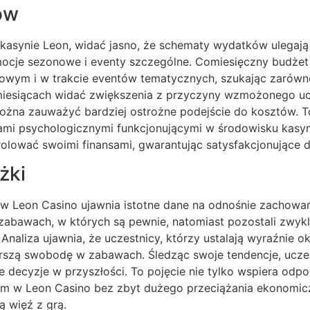
ów
kasynie Leon, widać jasno, że schematy wydatków ulegają
ocje sezonowe i eventy szczególne. Comiesięczny budżet 
wym i w trakcie eventów tematycznych, szukając zarówno 
iesiącach widać zwiększenia z przyczyny wzmożonego ucz
ożna zauważyć bardziej ostrożne podejście do kosztów. 
kami psychologicznymi funkcjonującymi w środowisku kasyn
rolować swoimi finansami, gwarantując satysfakcjonujące 
żki
w Leon Casino ujawnia istotne dane na odnośnie zachowa
na zabawach, w których są pewnie, natomiast pozostali zwy
liza ujawnia, że uczestnicy, którzy ustalają wyraźnie okr
zerszą swobodę w zabawach. Śledząc swoje tendencje, ucz
 decyzje w przyszłości. To pojęcie nie tylko wspiera odpo
 w Leon Casino bez zbyt dużego przeciążania ekonomiczn
 więź z grą.