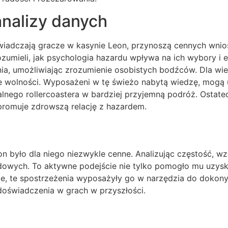
analizy danych
świadczają gracze w kasynie Leon, przynoszą cennych wnio
zumieli, jak psychologia hazardu wpływa na ich wybory i e
nia, umożliwiając zrozumienie osobistych bodźców. Dla wi
 wolności. Wyposażeni w tę świeżo nabytą wiedzę, mogą 
alnego rollercoastera w bardziej przyjemną podróż. Ostate
promuje zdrowszą relację z hazardem.
eon było dla niego niezwykle cenne. Analizując częstość, 
wych. To aktywne podejście nie tylko pomogło mu uzyskiwa
znie, te spostrzeżenia wyposażyły go w narzędzia do dokon
oświadczenia w grach w przyszłości.