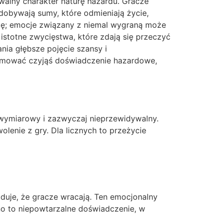
ywalny charakter naturę hazardu. Gracze
obywają sumy, które odmieniają życie,
olę; emocje związany z niemal wygraną może
stotne zwycięstwa, które zdają się przeczyć
nia głębsze pojęcie szansy i
ormować czyjąś doświadczenie hazardowe,
owymiarowy i zazwyczaj nieprzewidywalny.
lenie z gry. Dla licznych to przeżycie
duje, że gracze wracają. Ten emocjonalny
no to niepowtarzalne doświadczenie, w