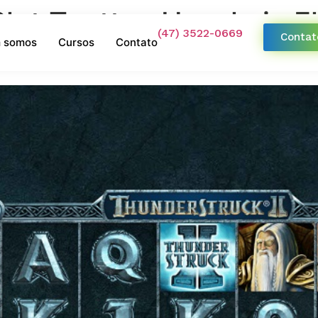
Slot Tuottaa Hauskoja 
(47) 3522-0669
Contat
 somos
Cursos
Contato