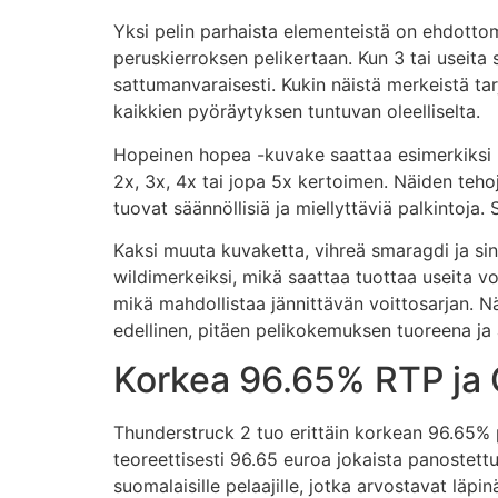
Yksi pelin parhaista elementeistä on ehdotto
peruskierroksen pelikertaan. Kun 3 tai useita 
sattumanvaraisesti. Kukin näistä merkeistä ta
kaikkien pyöräytyksen tuntuvan oleelliselta.
Hopeinen hopea -kuvake saattaa esimerkiksi 
2x, 3x, 4x tai jopa 5x kertoimen. Näiden teho
tuovat säännöllisiä ja miellyttäviä palkintoja
Kaksi muuta kuvaketta, vihreä smaragdi ja sin
wildimerkeiksi, mikä saattaa tuottaa useita voi
mikä mahdollistaa jännittävän voittosarjan. N
edellinen, pitäen pelikokemuksen tuoreena j
Korkea 96.65% RTP ja
Thunderstruck 2 tuo erittäin korkean 96.65% pa
teoreettisesti 96.65 euroa jokaista panostett
suomalaisille pelaajille, jotka arvostavat läp