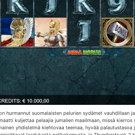
on hurmannut suomalaisten pelurien sydämet vauhdillaan ja v
aatti kuljettaa pelaajia jumalien maailmaan, missä kierros 
ainen yhdistelmä kiehtovaa teemaa, hyvää palautustasoa j
nioittavat laadukasta pelikokemusta, ja Thunderstruck 2 tuo 