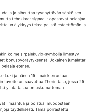
audella ja aiheuttaa tyynnyttävän sähköisen
 mutta tehokkaat signaalit opastavat pelaajaa
ittelun älykkyys tekee pelistä esteettömän ja
nakin kolme sirpalekuvio-symbolia ilmestyy
tuiset bonuspyöräytyksensä. Jokainen jumalatar
 pelaaja etenee.
ee Loki ja hänen 15 ilmaiskierrostaan
kein tavoite on saavuttaa Thorin taso, jossa 25
kohti ylintä tasoa on uskomattoman
tavat ilmaantua ja poistua, muodostaen
injoja täydellisesti. Tämä porrastettu