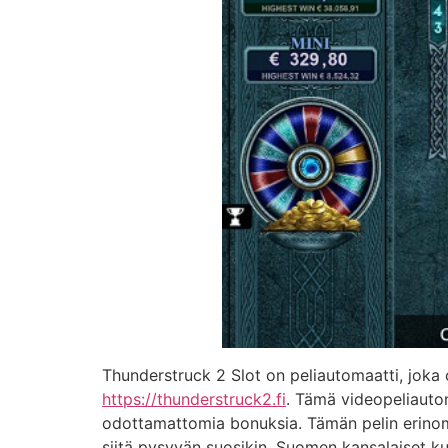
Thunderstruck 2 Slot on peliautomaatti, joka 
https://thunderstruck2.fi
. Tämä videopeliautom
odottamattomia bonuksia. Tämän pelin erinom
siitä pysyvän suosikin. Suomen kansalaiset kun