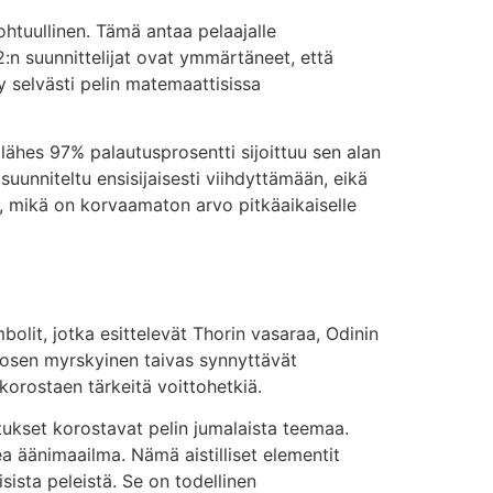
kohtuullinen. Tämä antaa pelaajalle
n suunnittelijat ovat ymmärtäneet, että
y selvästi pelin matemaattisissa
 lähes 97% palautusprosentti sijoittuu sen alan
uunniteltu ensisijaisesti viihdyttämään, eikä
e, mikä on korvaamaton arvo pitkäaikaiselle
bolit, jotka esittelevät Thorin vasaraa, Odinin
kkosen myrskyinen taivas synnyttävät
 korostaen tärkeitä voittohetkiä.
tukset korostavat pelin jumalaista teemaa.
a äänimaailma. Nämä aistilliset elementit
sta peleistä. Se on todellinen