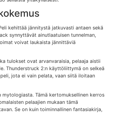
akokemus
eli kehittää jännitystä jatkuvasti antaen sekä
rack synnyttävät ainutlaatuisen tunnelman,
oimat voivat laukaista jännittäviä
 tulokset ovat arvanvaraisia, pelaaja aistii
le. Thunderstruck 2:n käyttöliittymä on selkeä
peli, jota ei vain pelata, vaan siitä iloitaan
en mytologiasta. Tämä kertomuksellinen kerros
suomalaisten pelaajien mukaan tämä
avan. Se on kuin toiminnallinen fantasiakirja,