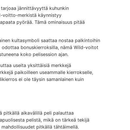
tarjoaa jännittävyyttä kuhunkin
ld-voitto-merkistä käynnistyy
i vapaata pyörää. Tämä ominaisuus pitää
nen kultasymboli saattaa nostaa palkintoihin
o odottaa bonuskierroksilla, nämä Wild-voitot
ostuneena koko pelisession ajan.
uttaa useita yksittäisiä merkkejä
erkkejä paikoilleen useammalle kierrokselle,
ikierros ei ole täysin samanlainen kuin
pitkällä aikavälillä peli palauttaa
puolisesta pelistä, mikä on tärkeä tekijä
 mahdollisuudet pitkällä tähtäimellä.