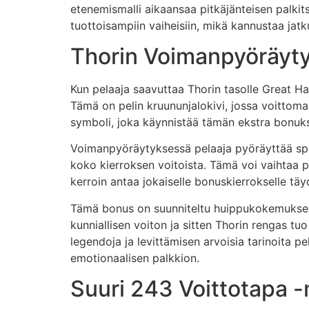
etenemismalli aikaansaa pitkäjänteisen palkits
tuottoisampiin vaiheisiin, mikä kannustaa jat
Thorin Voimanpyöräyt
Kun pelaaja saavuttaa Thorin tasolle Great Ha
Tämä on pelin kruununjalokivi, jossa voittomah
symboli, joka käynnistää tämän ekstra bonukse
Voimanpyöräytyksessä pelaaja pyöräyttää spesia
koko kierroksen voitoista. Tämä voi vaihtaa p
kerroin antaa jokaiselle bonuskierrokselle täy
Tämä bonus on suunniteltu huippukokemukseksi,
kunniallisen voiton ja sitten Thorin rengas 
legendoja ja levittämisen arvoisia tarinoita p
emotionaalisen palkkion.
Suuri 243 Voittotapa 