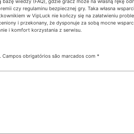
 bazę wiedzy (FAQ), gdzie gracz może na własną rękę odna
, premii czy regulaminu bezpiecznej gry. Taka własna wspa
ytkownikiem w VipLuck nie kończy się na załatwieniu pro
ceniony i przekonany, że dysponuje za sobą mocne wsparcie
ie i komfort korzystania z serwisu.
.
Campos obrigatórios são marcados com
*