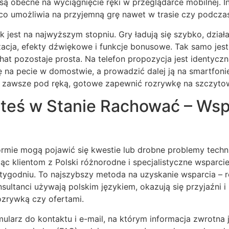
 są obecne na wyciągnięcie ręki w przeglądarce mobilnej. In
 co umożliwia na przyjemną grę nawet w trasie czy podczas
jest na najwyższym stopniu. Gry ładują się szybko, działa
lizacja, efekty dźwiękowe i funkcje bonusowe. Tak samo jes
hat pozostaje prosta. Na telefon propozycja jest identyczn
na pecie w domostwie, a prowadzić dalej ją na smartfonie
t zawsze pod ręką, gotowe zapewnić rozrywkę na szczytowy
steś w Stanie Rachować – Wsp
ormie mogą pojawić się kwestie lub drobne problemy techn
ąc klientom z Polski różnorodne i specjalistyczne wsparci
 tygodniu. To najszybszy metoda na uzyskanie wsparcia –
nsultanci używają polskim językiem, okazują się przyjaźni 
ozrywką czy ofertami.
ularz do kontaktu i e-mail, na którym informacja zwrotna