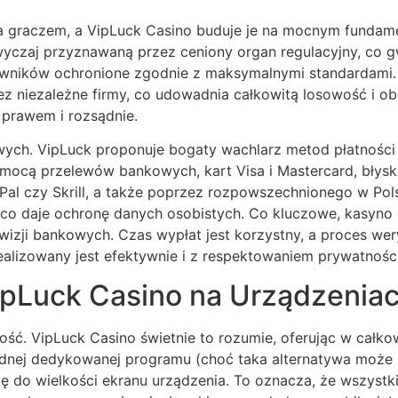
graczem, a VipLuck Casino buduje je na mocnym fundamen
zwyczaj przyznawaną przez ceniony organ regulacyjny, co g
kowników ochronione zgodnie z maksymalnymi standardami
ez niezależne firmy, co udowadnia całkowitą losowość i 
 prawem i rozsądnie.
sowych. VipLuck proponuje bogaty wachlarz metod płatnośc
ocą przelewów bankowych, kart Visa i Mastercard, błysk
yPal czy Skrill, a także poprzez rozpowszechnionego w Pol
 daje ochronę danych osobistych. Co kluczowe, kasyno op
zji bankowych. Czas wypłat jest korzystny, a proces wery
alizowany jest efektywnie i z respektowaniem prywatności
VipLuck Casino na Urządzenia
mość. VipLuck Casino świetnie to rozumie, oferując w całk
adnej dedykowanej programu (choć taka alternatywa może 
ę do wielkości ekranu urządzenia. To oznacza, że wszystk