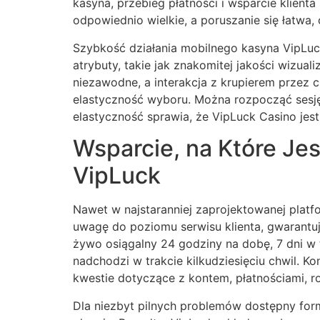
kasyna, przebieg płatności i wsparcie klienta
odpowiednio wielkie, a poruszanie się łatwa,
Szybkość działania mobilnego kasyna VipLuck 
atrybuty, takie jak znakomitej jakości wizua
niezawodne, a interakcja z krupierem przez c
elastyczność wyboru. Można rozpocząć sesję 
elastyczność sprawia, że VipLuck Casino jes
Wsparcie, na Które Je
VipLuck
Nawet w najstaranniej zaprojektowanej platf
uwagę do poziomu serwisu klienta, gwarantuj
żywo osiągalny 24 godziny na dobę, 7 dni w
nadchodzi w trakcie kilkudziesięciu chwil. Ko
kwestie dotyczące z kontem, płatnościami, r
Dla niezbyt pilnych problemów dostępny form