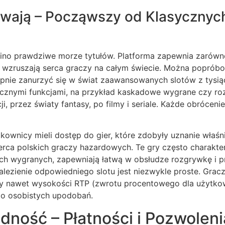
iewają – Począwszy od Klasycznyc
no prawdziwe morze tytułów. Platforma zapewnia zarówno 
tóre wzruszają serca graczy na całym świecie. Można popr
pnie zanurzyć się w świat zaawansowanych slotów z tysiąc
nymi funkcjami, na przykład kaskadowe wygrane czy rozsz
i, przez światy fantasy, po filmy i seriale. Każde obróceni
kownicy mieli dostęp do gier, które zdobyły uznanie właśn
serca polskich graczy hazardowych. Te gry często charakt
ch wygranych, zapewniają łatwą w obsłudze rozgrywkę i p
lezienie odpowiedniego slotu jest niezwykle proste. Gra
y nawet wysokości RTP (zwrotu procentowego dla użytkown
do osobistych upodobań.
dność – Płatności i Pozwolen