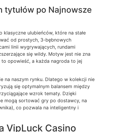
h tytułów po Najnowsze
klasyczne ulubieńców, które na stałe
óbować od prostych, 3-bębnowych
ami linii wygrywających, rundami
erzające się wildy. Motyw jest nie zna
e to opowieść, a każda nagroda to jej
ie na naszym rynku. Dlatego w kolekcji nie
eryzują się optymalnym balansem między
rzyciągające wzrok tematy. Dzięki
cze mogą sortować gry po dostawcy, na
ika), co pozwala na inteligentny i
ia VipLuck Casino