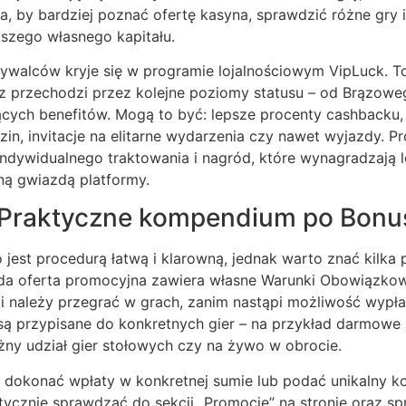
, by bardziej poznać ofertę kasyna, sprawdzić różne gry
szego własnego kapitału.
ywalców kryje się w programie lojalnościowym VipLuck. To
cz przechodzi przez kolejne poziomy statusu – od Brązow
jących benefitów. Mogą to być: lepsze procenty cashbacku
in, invitacje na elitarne wydarzenia czy nawet wyjazdy. Pr
 indywidualnego traktowania i nagród, które wynagradzają 
ą gwiazdą platformy.
– Praktyczne kompendium po Bon
est procedurą łatwą i klarowną, jednak warto znać kilk
żda oferta promocyjna zawiera własne Warunki Obowiązkow
ki należy przegrać w grach, zanim nastąpi możliwość wypła
są przypisane do konkretnych gier – na przykład darmowe
ny udział gier stołowych czy na żywo w obrocie.
 dokonać wpłaty w konkretnej sumie lub podać unikalny
ycznie sprawdzać do sekcji „Promocje” na stronie oraz s