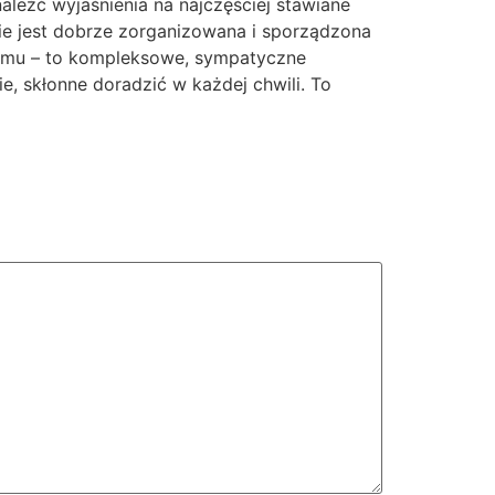
leźć wyjaśnienia na najczęściej stawiane
rcie jest dobrze zorganizowana i sporządzona
blemu – to kompleksowe, sympatyczne
, skłonne doradzić w każdej chwili. To