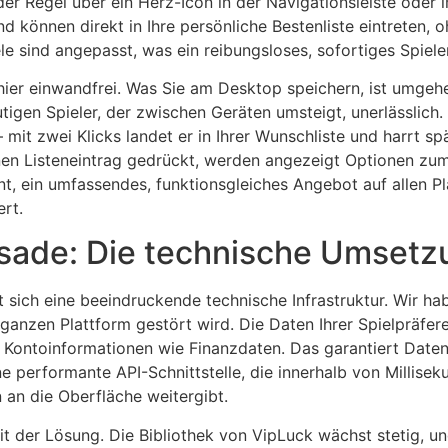
in der Regel über ein Herz-Icon in der Navigationsleiste ode
 können direkt in Ihre persönliche Bestenliste eintreten, 
e sind angepasst, was ein reibungsloses, sofortiges Spieler
ier einwandfrei. Was Sie am Desktop speichern, ist umgeh
tigen Spieler, der zwischen Geräten umsteigt, unerlässlich. 
mit zwei Klicks landet er in Ihrer Wunschliste und harrt s
nen Listeneintrag gedrückt, werden angezeigt Optionen zum
, ein umfassendes, funktionsgleiches Angebot auf allen Plat
rt.
assade: Die technische Umset
t sich eine beeindruckende technische Infrastruktur. Wir h
ganzen Plattform gestört wird. Die Daten Ihrer Spielpräfe
n Kontoinformationen wie Finanzdaten. Das garantiert Daten
performante API-Schnittstelle, die innerhalb von Milliseku
n an die Oberfläche weitergibt.
it der Lösung. Die Bibliothek von VipLuck wächst stetig, 