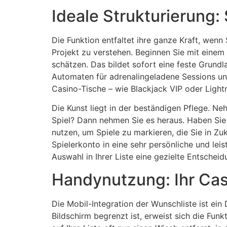
Ideale Strukturierung:
Die Funktion entfaltet ihre ganze Kraft, wenn
Projekt zu verstehen. Beginnen Sie mit einem 
schätzen. Das bildet sofort eine feste Grundl
Automaten für adrenalingeladene Sessions und N
Casino-Tische – wie Blackjack VIP oder Lightn
Die Kunst liegt in der beständigen Pflege. Ne
Spiel? Dann nehmen Sie es heraus. Haben Sie e
nutzen, um Spiele zu markieren, die Sie in Z
Spielerkonto in eine sehr persönliche und lei
Auswahl in Ihrer Liste eine gezielte Entscheid
Handynutzung: Ihr Cas
Die Mobil-Integration der Wunschliste ist ein
Bildschirm begrenzt ist, erweist sich die Funk