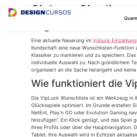
Sichern Sie die p
Quem
fügt Wunschliste-
Eine aktuelle Neuerung im
Vipluck Einzahlung
Kundschaft eine neue Wunschlisten-Funktion z
Klassiker zu markieren und zu speichern. Das
individuelle Auswahl zu. Nach gründlichem Tes
organisiert an die Sache herangeht und keine 
Wie funktioniert die V
Die VipLuck Wunschliste ist ein Werkzeug in I
Glücksspiele optimiert. Im Grunde erstellen
NetEnt, Play’n GO oder Evolution Gaming navi
hinzufügen”. Ein Klick genügt, und das Spiel g
Ihres Profils oder über die Hauptnavigation.
Tablet. Ihre Auswahl wird in Echtzeit aktuali