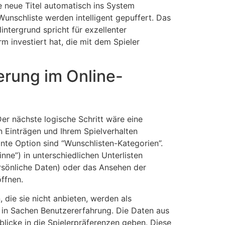
ie neue Titel automatisch ins System
Wunschliste werden intelligent gepuffert. Das
intergrund spricht für exzellenter
rm investiert hat, die mit dem Spieler
erung im Online-
Der nächste logische Schritt wäre eine
en Einträgen und Ihrem Spielverhalten
ante Option sind “Wunschlisten-Kategorien”.
ne”) in unterschiedlichen Unterlisten
ersönliche Daten) oder das Ansehen der
ffnen.
die sie nicht anbieten, werden als
r in Sachen Benutzererfahrung. Die Daten aus
icke in die Spielerpräferenzen geben. Diese