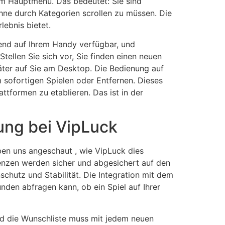
r im Hauptmenü. Das bedeutet: Sie sind
ohne durch Kategorien scrollen zu müssen. Die
lebnis bietet.
end auf Ihrem Handy verfügbar, und
Stellen Sie sich vor, Sie finden einen neuen
päter auf Sie am Desktop. Die Bedienung auf
 sofortigen Spielen oder Entfernen. Dieses
tformen zu etablieren. Das ist in der
zung bei VipLuck
aben uns angeschaut , wie VipLuck dies
renzen werden sicher und abgesichert auf den
schutz und Stabilität. Die Integration mit dem
nden abfragen kann, ob ein Spiel auf Ihrer
und die Wunschliste muss mit jedem neuen