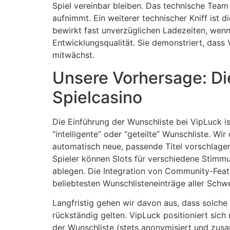
Spiel vereinbar bleiben. Das technische Team 
aufnimmt. Ein weiterer technischer Kniff ist 
bewirkt fast unverzüglichen Ladezeiten, wenn 
Entwicklungsqualität. Sie demonstriert, dass V
mitwächst.
Unsere Vorhersage: Di
Spielcasino
Die Einführung der Wunschliste bei VipLuck is
“intelligente” oder “geteilte” Wunschliste. Wi
automatisch neue, passende Titel vorschlagen 
Spieler können Slots für verschiedene Stimmu
ablegen. Die Integration von Community-Featu
beliebtesten Wunschlisteneinträge aller Schw
Langfristig gehen wir davon aus, dass solche
rückständig gelten. VipLuck positioniert sic
der Wunschliste (stets anonymisiert und zus