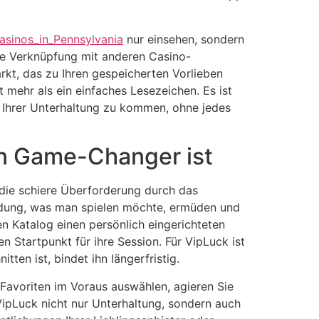
casinos_in_Pennsylvania
nur einsehen, sondern
die Verknüpfung mit anderen Casino-
rkt, das zu Ihren gespeicherten Vorlieben
 mehr als ein einfaches Lesezeichen. Es ist
zu Ihrer Unterhaltung zu kommen, ohne jedes
in Game-Changer ist
 die schiere Überforderung durch das
heidung, was man spielen möchte, ermüden und
n Katalog einen persönlich eingerichteten
n Startpunkt für ihre Session. Für VipLuck ist
en ist, bindet ihn längerfristig.
 Favoriten im Voraus auswählen, agieren Sie
VipLuck nicht nur Unterhaltung, sondern auch