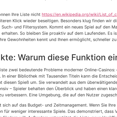
önnen Ihre Liste nicht
https://en.wikipedia.org/wiki/List_of_
teren Klick wieder beseitigen. Besonders klug finden wir 
m Such- und Filtersystem. Kommt ein neues Spiel auf den Ma
erhalten. So bleiben Sie proaktiv auf dem Laufenden. Es ist
der Ihre Gewohnheiten kennt und Ihnen ermöglicht, schneller 
nkte: Warum diese Funktion e
hliste zwei bedeutende Probleme moderner Online-Casinos:
. In einer Bibliothek mit Tausenden Titeln kann die Entsc
ht diesen Spieß um. Sie verwandelt aus dem überwältigende
siv – Spieler behalten den Überblick und haben einen klare
u verbessern. Eine Umgebung, die auf den Nutzer zugeschnitt
eht sich auf das Budget- und Zeitmanagement. Wenn Sie Ihre
n für weniger interessante Spiele. Das demonstriert, dass 