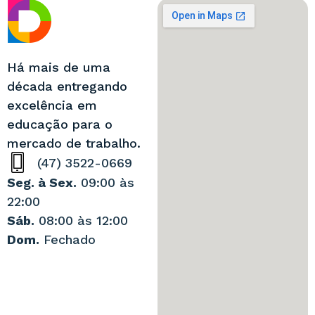
Há mais de uma
década entregando
excelência em
educação para o
mercado de trabalho.
(47) 3522-0669
Seg. à Sex.
09:00 às
22:00
Sáb.
08:00 às 12:00
Dom.
Fechado