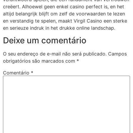
creëert. Alhoewel geen enkel casino perfect is, en het
altijd belangrijk blijft om zelf de voorwaarden te lezen
en verstandig te spelen, maakt Virgil Casino een sterke
en serieuze indruk in het drukke online landschap.
Deixe um comentário
O seu endereço de e-mail não será publicado.
Campos
obrigatórios são marcados com
*
Comentário
*