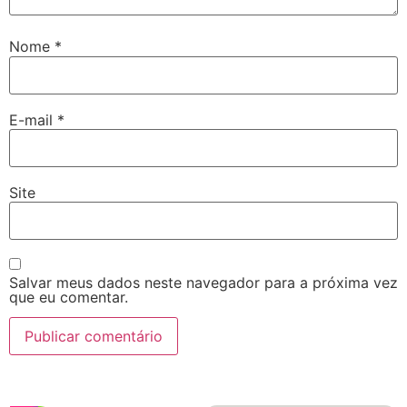
Nome
*
E-mail
*
Site
Salvar meus dados neste navegador para a próxima vez
que eu comentar.