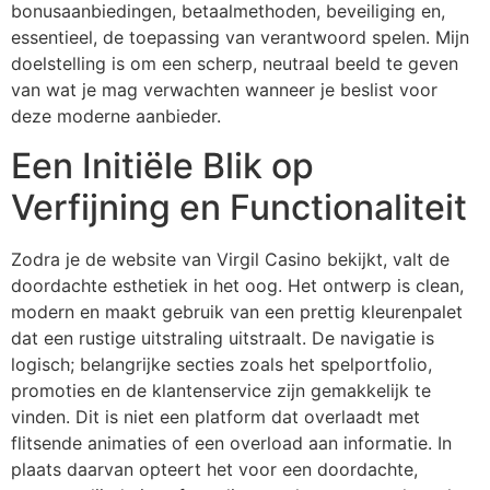
bonusaanbiedingen, betaalmethoden, beveiliging en,
essentieel, de toepassing van verantwoord spelen. Mijn
doelstelling is om een scherp, neutraal beeld te geven
van wat je mag verwachten wanneer je beslist voor
deze moderne aanbieder.
Een Initiële Blik op
Verfijning en Functionaliteit
Zodra je de website van Virgil Casino bekijkt, valt de
doordachte esthetiek in het oog. Het ontwerp is clean,
modern en maakt gebruik van een prettig kleurenpalet
dat een rustige uitstraling uitstraalt. De navigatie is
logisch; belangrijke secties zoals het spelportfolio,
promoties en de klantenservice zijn gemakkelijk te
vinden. Dit is niet een platform dat overlaadt met
flitsende animaties of een overload aan informatie. In
plaats daarvan opteert het voor een doordachte,