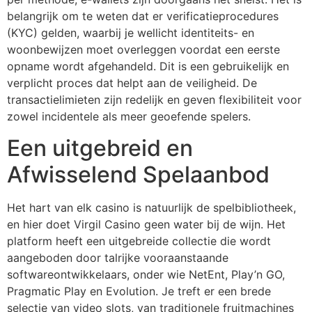
belangrijk om te weten dat er verificatieprocedures
(KYC) gelden, waarbij je wellicht identiteits- en
woonbewijzen moet overleggen voordat een eerste
opname wordt afgehandeld. Dit is een gebruikelijk en
verplicht proces dat helpt aan de veiligheid. De
transactielimieten zijn redelijk en geven flexibiliteit voor
zowel incidentele als meer geoefende spelers.
Een uitgebreid en
Afwisselend Spelaanbod
Het hart van elk casino is natuurlijk de spelbibliotheek,
en hier doet Virgil Casino geen water bij de wijn. Het
platform heeft een uitgebreide collectie die wordt
aangeboden door talrijke vooraanstaande
softwareontwikkelaars, onder wie NetEnt, Play’n GO,
Pragmatic Play en Evolution. Je treft er een brede
selectie van video slots, van traditionele fruitmachines