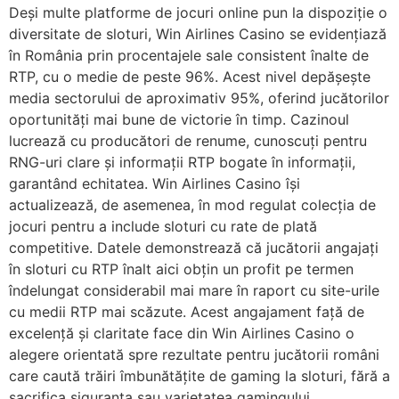
Deși multe platforme de jocuri online pun la dispoziție o
diversitate de sloturi, Win Airlines Casino se evidențiază
în România prin procentajele sale consistent înalte de
RTP, cu o medie de peste 96%. Acest nivel depășește
media sectorului de aproximativ 95%, oferind jucătorilor
oportunități mai bune de victorie în timp. Cazinoul
lucrează cu producători de renume, cunoscuți pentru
RNG-uri clare și informații RTP bogate în informații,
garantând echitatea. Win Airlines Casino își
actualizează, de asemenea, în mod regulat colecția de
jocuri pentru a include sloturi cu rate de plată
competitive. Datele demonstrează că jucătorii angajați
în sloturi cu RTP înalt aici obțin un profit pe termen
îndelungat considerabil mai mare în raport cu site-urile
cu medii RTP mai scăzute. Acest angajament față de
excelență și claritate face din Win Airlines Casino o
alegere orientată spre rezultate pentru jucătorii români
care caută trăiri îmbunătățite de gaming la sloturi, fără a
sacrifica siguranța sau varietatea gamingului.