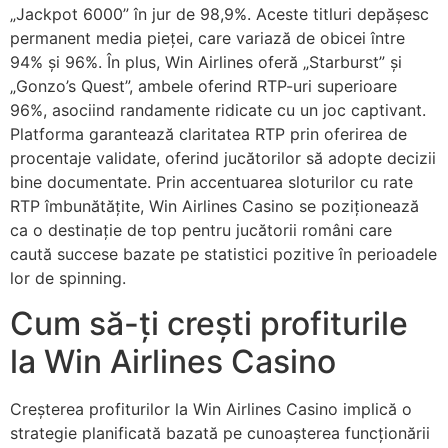
„Jackpot 6000” în jur de 98,9%. Aceste titluri depășesc
permanent media pieței, care variază de obicei între
94% și 96%. În plus, Win Airlines oferă „Starburst” și
„Gonzo’s Quest”, ambele oferind RTP-uri superioare
96%, asociind randamente ridicate cu un joc captivant.
Platforma garantează claritatea RTP prin oferirea de
procentaje validate, oferind jucătorilor să adopte decizii
bine documentate. Prin accentuarea sloturilor cu rate
RTP îmbunătățite, Win Airlines Casino se poziționează
ca o destinație de top pentru jucătorii români care
caută succese bazate pe statistici pozitive în perioadele
lor de spinning.
Cum să-ți crești profiturile
la Win Airlines Casino
Creșterea profiturilor la Win Airlines Casino implică o
strategie planificată bazată pe cunoașterea funcționării