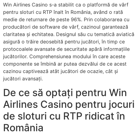
Win Airlines Casino s-a stabilit ca o platformă de vârf
pentru sloturi cu RTP înalt în România, având o rată
medie de returnare de peste 96%. Prin colaborarea cu
producători de software de vârf, cazinoul garantează
claritatea și echitatea. Designul său cu tematică aviatică
asigură o trăire deosebită pentru jucători, în timp ce
protocoalele avansate de securitate apără informațiile
jucătorilor. Comprehensiunea modului în care aceste
componente se îmbină ar putea dezvălui de ce acest
cazinou captivează atât jucători de ocazie, cât și
jucători avansați.
De ce să optați pentru Win
Airlines Casino pentru jocuri
de sloturi cu RTP ridicat în
România