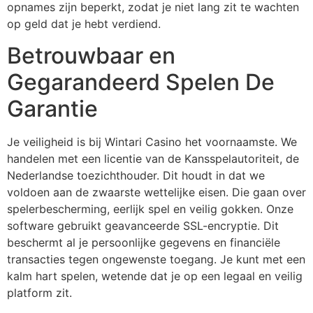
opnames zijn beperkt, zodat je niet lang zit te wachten
op geld dat je hebt verdiend.
Betrouwbaar en
Gegarandeerd Spelen De
Garantie
Je veiligheid is bij Wintari Casino het voornaamste. We
handelen met een licentie van de Kansspelautoriteit, de
Nederlandse toezichthouder. Dit houdt in dat we
voldoen aan de zwaarste wettelijke eisen. Die gaan over
spelerbescherming, eerlijk spel en veilig gokken. Onze
software gebruikt geavanceerde SSL-encryptie. Dit
beschermt al je persoonlijke gegevens en financiële
transacties tegen ongewenste toegang. Je kunt met een
kalm hart spelen, wetende dat je op een legaal en veilig
platform zit.