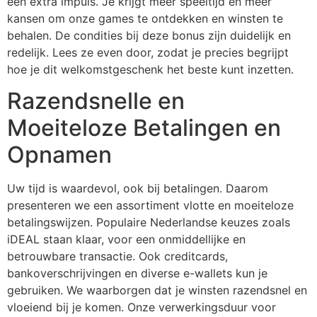
een extra impuls. Je krijgt meer speeltijd en meer
kansen om onze games te ontdekken en winsten te
behalen. De condities bij deze bonus zijn duidelijk en
redelijk. Lees ze even door, zodat je precies begrijpt
hoe je dit welkomstgeschenk het beste kunt inzetten.
Razendsnelle en
Moeiteloze Betalingen en
Opnamen
Uw tijd is waardevol, ook bij betalingen. Daarom
presenteren we een assortiment vlotte en moeiteloze
betalingswijzen. Populaire Nederlandse keuzes zoals
iDEAL staan klaar, voor een onmiddellijke en
betrouwbare transactie. Ook creditcards,
bankoverschrijvingen en diverse e-wallets kun je
gebruiken. We waarborgen dat je winsten razendsnel en
vloeiend bij je komen. Onze verwerkingsduur voor