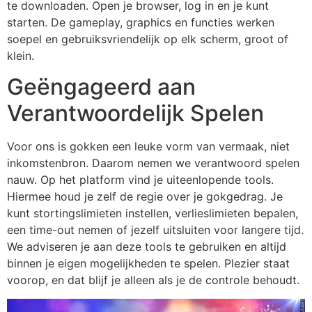
te downloaden. Open je browser, log in en je kunt
starten. De gameplay, graphics en functies werken
soepel en gebruiksvriendelijk op elk scherm, groot of
klein.
Geëngageerd aan
Verantwoordelijk Spelen
Voor ons is gokken een leuke vorm van vermaak, niet
inkomstenbron. Daarom nemen we verantwoord spelen
nauw. Op het platform vind je uiteenlopende tools.
Hiermee houd je zelf de regie over je gokgedrag. Je
kunt stortingslimieten instellen, verlieslimieten bepalen,
een time-out nemen of jezelf uitsluiten voor langere tijd.
We adviseren je aan deze tools te gebruiken en altijd
binnen je eigen mogelijkheden te spelen. Plezier staat
voorop, en dat blijf je alleen als je de controle behoudt.