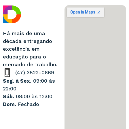
Há mais de uma
década entregando
excelência em
educação para o
mercado de trabalho.
(47) 3522-0669
Seg. à Sex.
09:00 às
22:00
Sáb.
08:00 às 12:00
Dom.
Fechado