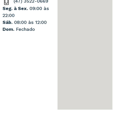
(47) 3522-0669
Seg. à Sex.
09:00 às
22:00
Sáb.
08:00 às 12:00
Dom.
Fechado