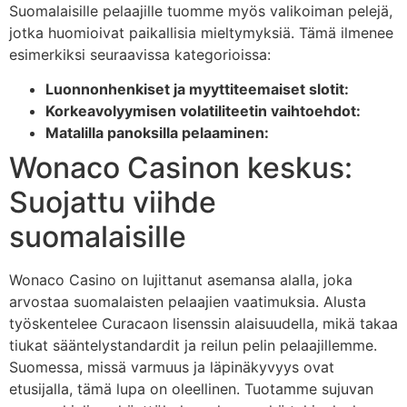
Suomalaisille pelaajille tuomme myös valikoiman pelejä,
jotka huomioivat paikallisia mieltymyksiä. Tämä ilmenee
esimerkiksi seuraavissa kategorioissa:
Luonnonhenkiset ja myyttiteemaiset slotit:
Korkeavolyymisen volatiliteetin vaihtoehdot:
Matalilla panoksilla pelaaminen:
Wonaco Casinon keskus:
Suojattu viihde
suomalaisille
Wonaco Casino on lujittanut asemansa alalla, joka
arvostaa suomalaisten pelaajien vaatimuksia. Alusta
työskentelee Curacaon lisenssin alaisuudella, mikä takaa
tiukat sääntelystandardit ja reilun pelin pelaajillemme.
Suomessa, missä varmuus ja läpinäkyvyys ovat
etusijalla, tämä lupa on oleellinen. Tuotamme sujuvan