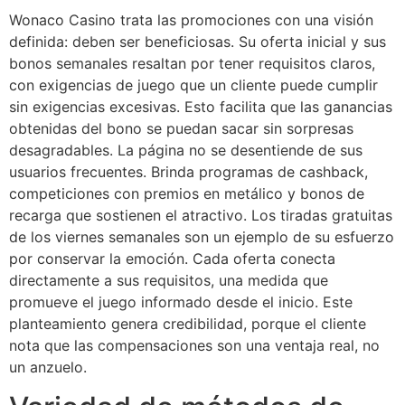
Wonaco Casino trata las promociones con una visión
definida: deben ser beneficiosas. Su oferta inicial y sus
bonos semanales resaltan por tener requisitos claros,
con exigencias de juego que un cliente puede cumplir
sin exigencias excesivas. Esto facilita que las ganancias
obtenidas del bono se puedan sacar sin sorpresas
desagradables. La página no se desentiende de sus
usuarios frecuentes. Brinda programas de cashback,
competiciones con premios en metálico y bonos de
recarga que sostienen el atractivo. Los tiradas gratuitas
de los viernes semanales son un ejemplo de su esfuerzo
por conservar la emoción. Cada oferta conecta
directamente a sus requisitos, una medida que
promueve el juego informado desde el inicio. Este
planteamiento genera credibilidad, porque el cliente
nota que las compensaciones son una ventaja real, no
un anzuelo.