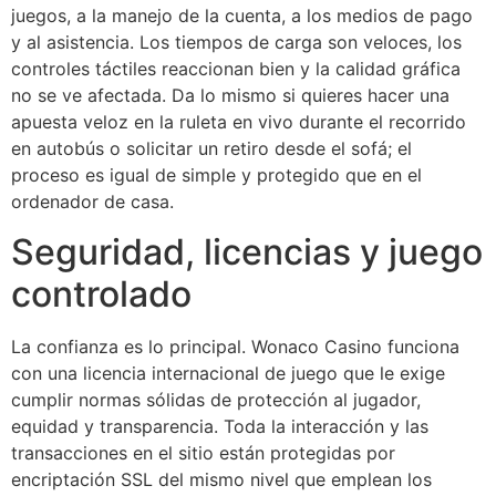
juegos, a la manejo de la cuenta, a los medios de pago
y al asistencia. Los tiempos de carga son veloces, los
controles táctiles reaccionan bien y la calidad gráfica
no se ve afectada. Da lo mismo si quieres hacer una
apuesta veloz en la ruleta en vivo durante el recorrido
en autobús o solicitar un retiro desde el sofá; el
proceso es igual de simple y protegido que en el
ordenador de casa.
Seguridad, licencias y juego
controlado
La confianza es lo principal. Wonaco Casino funciona
con una licencia internacional de juego que le exige
cumplir normas sólidas de protección al jugador,
equidad y transparencia. Toda la interacción y las
transacciones en el sitio están protegidas por
encriptación SSL del mismo nivel que emplean los