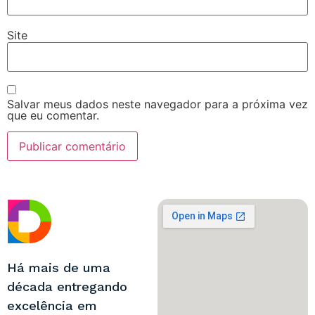
Site
Salvar meus dados neste navegador para a próxima vez
que eu comentar.
Há mais de uma
década entregando
excelência em